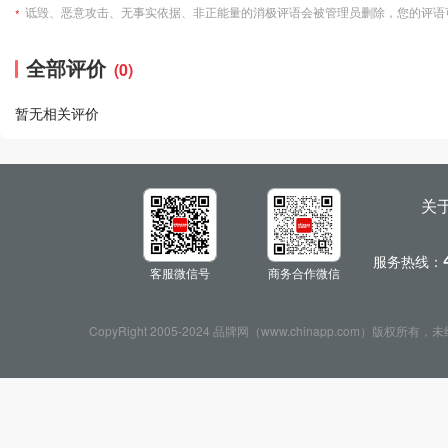
诋毁、恶意攻击、无事实依据、非正能量的消极评语会被管理员删除，您的评语
*
全部评价
(0)
暂无相关评价
关
服务热线：
客服微信号
商务合作微信
CopyRight 2005-2024 品牌网（www.chinapp.com）版