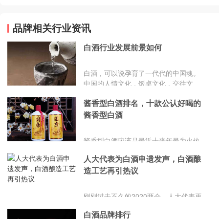
品牌相关行业资讯
白酒行业发展前景如何
白酒，可以说孕育了一代代的中国魂。
中国的人情文化，饭桌文化，交往文
化，无一都跟白酒不无关系。葡萄酒，
酱香型白酒排名，十款公认好喝的
红酒，在国外往往比较兴盛，而以高粱
以及小麦为主要原料发酵的白酒则在中
酱香型白酒
国更受欢迎。多少年来，白酒的发展已
经渐趋成熟，总体的市场趋势，也更彰
酱香型白酒应该是最近十来年最为火热
显了白酒行业跟时代的接轨!今天我们就
的白酒品类了,不仅是价格不断的上涨,
来看看白酒行业发展的前景与趋势。
人大代表为白酒申遗发声，白酒酿
市场上知名的酱酒品牌也是雨后春笋般
造工艺再引热议
的增长。今天咱们就来一起看看,我
国“酱香型白酒排名十大酱香型白酒”都
有哪些品牌。
刚刚过去不久的2020两会，人大代表再
次为白酒申遗发声，建议推进中国白酒
白酒品牌排行
酿造工艺的世界申遗进程，将人们的目