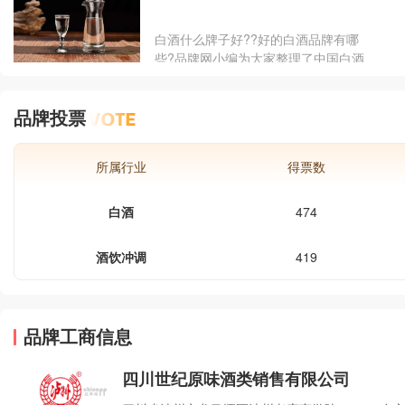
光聚焦这一千年瑰宝。一直以来，白酒
作为中国饮食文化历史内涵的传承力
白酒什么牌子好??好的白酒品牌有哪
量，却一直没有在世界非遗名录中展现
些?品牌网小编为大家整理了中国白酒
其风采，不免令人遗憾。其实在很早以
品牌十大排行榜，如果你也还不了解好
前，许多的白酒企业就已经走上了申遗
的白酒品牌有哪些的话...
之路。例如特香型白酒的典型代表四特
品牌投票
酒，在获得省级非遗后继续向申请国家
级非遗迈进。
所属行业
得票数
白酒
474
酒饮冲调
419
品牌工商信息
四川世纪原味酒类销售有限公司