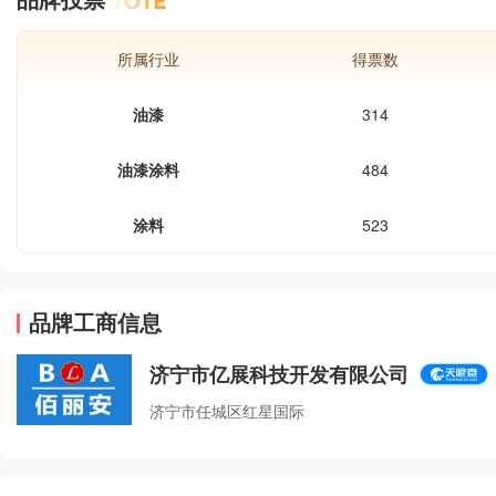
产品系列 包括环氧自流平地坪、环氧防
静电地坪、环氧砂浆平涂地坪、环氧彩
所属行业
得票数
砂地坪、环氧防滑地坪、环氧防腐地
坪、环氧防静电自流平地坪、环氧复古
油漆
314
地坪、超耐磨地坪、微珠环氧地坪，地
下停车场地坪，车库地坪，无振动止滑
坡道等。
油漆涂料
484
涂料
523
品牌工商信息
济宁市亿展科技开发有限公司
济宁市任城区红星国际