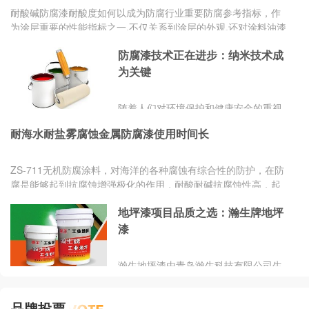
耐酸碱防腐漆耐酸度如何以成为防腐行业重要防腐参考指标，作
为涂层重要的性能指标之一,不仅关系到涂层的外观,还对涂料油漆
的应用及其性能起着至关重要的作用。ZS耐酸碱防腐漆种类多使
防腐漆技术正在进步：纳米技术成
用防腐工况广，防腐效果好长期耐重腐蚀。
为关键
​随着人们对环境保护和健康安全的重视
程度不断提高，越来越多的消费者开始
耐海水耐盐雾腐蚀金属防腐漆使用时间长
关注产品的环保性和安全性。因此，低
VOC(挥发性有机化合物)含量、无重金
属等环保型防腐漆逐渐成为市场的新
ZS-711无机防腐涂料，对海洋的各种腐蚀有综合性的防护，在防
宠。
腐是能够起到抗腐蚀增强极化的作用，耐酸耐碱抗腐蚀性高，起
到很好的中和和防止基材电位升高的作用，也能避免涂层针孔的
地坪漆项目品质之选：瀚生牌地坪
存在，涂层硬度高，耐磨抗冲击，耐酸碱老化时间长，在海水中
可以长期应用。
漆
瀚生地坪漆由青岛瀚生科技有限公司生
产销售，瀚生地坪1997年成立于青岛崂
山区，是国内较早从事地坪材料生产的
品牌投票
厂家.以下是对瀚生地坪漆的具体介绍：