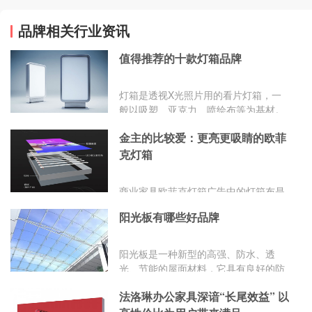
品牌相关行业资讯
值得推荐的十款灯箱品牌
灯箱是透视X光照片用的看片灯箱，一
般以吸塑、亚克力、喷绘布等为基材。
金主的比较爱：更亮更吸睛的欧菲
克灯箱
商业家具欧菲克灯箱广告中的灯箱布是
一种UV材料，具有伸缩性。利用热障冷
阳光板有哪些好品牌
缩的原理，有利于安装与效果展示。商
业家具欧菲克灯箱采用的是UV高清软膜
喷绘，通过喷绘机器在软膜上进行喷
阳光板是一种新型的高强、防水、透
绘，然后通过紫外线照射固化，整个画
光、节能的屋面材料，它具有良好的防
面效果层次分明，色系细腻生动。
紫外线，防冻等优良的性能，同时它整
法洛琳办公家具深谙“长尾效益” 以
体稳定，经久耐用，有着广泛的用途，