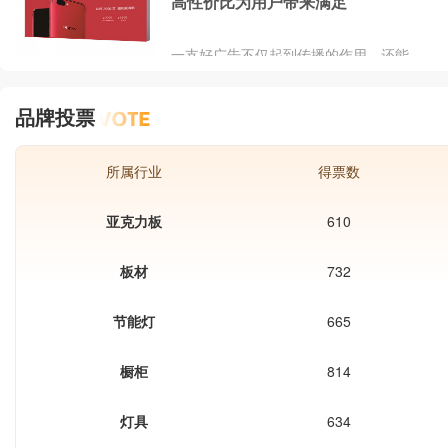
可用于温室大棚、家具雨棚、办公室隔
高性价比为用户带来满足
音、室外广告灯箱等。在这里，品牌网
依托大数据技术,综合品牌实力、产品销
一支好广告不仅起到传播的作用，还能
量、用户口碑、网友投票等指标评选出
带来一定的经济效益、社会效益以及心
了比较好的阳光板，让大家都选择到合
理效益。相比传统的电视广告，近年来
适自己的产品。
品牌投票
相对流行的各种灯箱广告逐渐占据广告
主流。相关数据显示：近2年来，整个
灯箱广告行业发展迅速
所属行业
得票数
亚克力板
610
板材
732
节能灯
665
橱柜
814
灯具
634