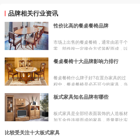
品牌相关行业资讯
性价比高的餐桌餐椅品牌
市场上出售的餐桌餐椅，通常由若干个
零、部件按一定接合方式装配而成，以
原木色泽的为最多，分为实木和人造板
餐桌餐椅十大品牌影响力排行
两种。
餐桌餐椅什么牌子好?在置办家具的过
程中，餐桌餐椅是必不可少的家具，当
然餐桌餐椅是招待客人的门面，当然也
板式家具知名品牌有哪些
需要有牌子的比较有面子，...
板式家具是全部经表面装饰的人造板材
加五金件连接而成的家具，质量要比实
木家具的质量稳定，具有可拆卸、造型
比较受关注十大板式家具
富于变化、外观时尚、不易变形、价格
实惠等基本特征。目前市面上的板式家