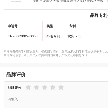
深圳市龙华区大浪街道高峰社区陶吓天诚路天诚厂3
品牌专利
申请号
类型
专利
CN200630054365.9
外观专利
枕头（二）
本站免费提供专利信息查阅，根据国际惯例，查询所涉及的专利信息仅供参考，无
全部专利信息，请以中华人民共和国国家知识产权局公布信息为准。
品牌评价
品牌评分