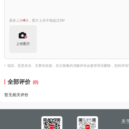
最多上传
4
张，图片上传不能超过3M
上传图片
诋毁、恶意攻击、无事实依据、非正能量的消极评语会被管理员删除，您的评语
*
全部评价
(0)
暂无相关评价
关