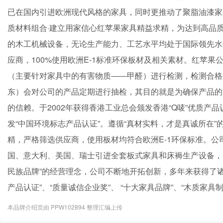
已在国内引进欧洲现代风格的家具，同时更推动了聚脂油漆家
质材料组合·建立用家信心红苹果家具精益求精，为达到高品
的木工机械设备，无论生产能力、工艺水平均处于国际领先水
应商，100%使用欧洲E-1标准环保板材及相关素材。红苹
（主要针对家具中的有害物质――甲醛）进行检测，检测合格
东）会对公司的产品定期进行抽检，其目的就是为确保产品的
的信赖。于2002年获得香港工业总会颁发香港“Q唛”优质产
发“中国环境标志产品认证”。遵循“真材实料，才是真诚所在
精，严格筛选供应商，使用板材均符合欧洲E-1环保标准。
国、意大利、美国、瑞士引进全套板式家具和床褥生产设备，
民族品牌”的经营理念，公司不断地开拓创新，多年来获得了诸
产品认证”、“质量诚信企业奖”、 “十大家具品牌”、“木质家
本品牌介绍页由 PPW102894 整理汇编上传