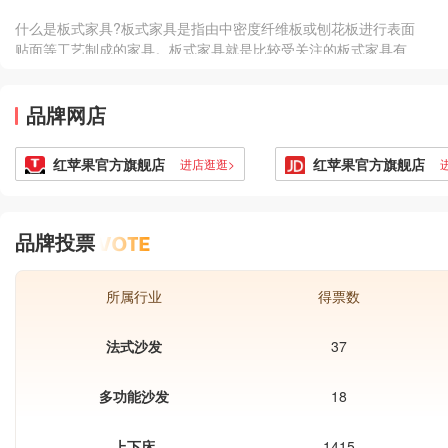
具琳琅满目，各种样式，品牌也有很
什么是板式家具?板式家具是指由中密度纤维板或刨花板进行表面
多，但是质量和价格也是参差不齐，不
贴面等工艺制成的家具。板式家具就是比较受关注的板式家具有
太懂这个板式家具的根本不知道该怎么
哪些?市场上的板...
选，所以想要找到自己心仪的板式家具
品牌要怎么选呢?今天跟大家分享一下
品牌网店
市面上比较知名的板式家具品牌，这些
品牌深受许多人的青睐，下面为大家介
红苹果官方旗舰店
红苹果官方旗舰店
进店逛逛>
绍一下。
品牌投票
所属行业
得票数
法式沙发
37
多功能沙发
18
上下床
1415