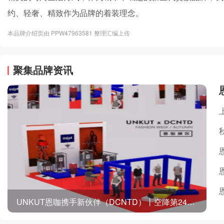
约、轻奢、精致作为品牌的着装理念。
本品牌介绍页由 PPW47963581 整理汇编上传
聚集品牌资讯
UNKUT恩咖携手新伙伴（DCNTD）丨空降第24届虎门国际服装交易会