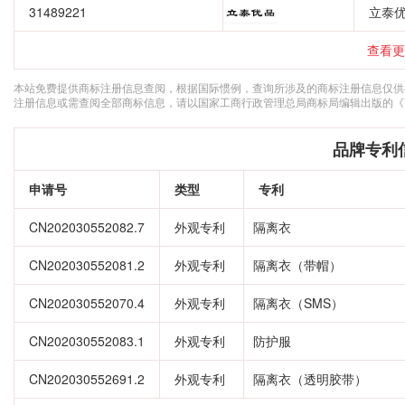
31489221
立泰
查看更
本站免费提供商标注册信息查阅，根据国际惯例，查询所涉及的商标注册信息仅供
注册信息或需查阅全部商标信息，请以国家工商行政管理总局商标局编辑出版的《
品牌专利
申请号
类型
专利
CN202030552082.7
外观专利
隔离衣
CN202030552081.2
外观专利
隔离衣（带帽）
CN202030552070.4
外观专利
隔离衣（SMS）
CN202030552083.1
外观专利
防护服
CN202030552691.2
外观专利
隔离衣（透明胶带）