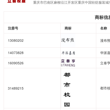
重庆市巴南区麻柳沿江开发区重庆中国轻纺服装城项
商标信
注册号
商标
名称
13080202
漫布
14073828
华派
16090526
立泰
都市
31489215