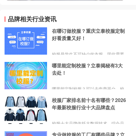
品牌相关行业资讯
在哪订做校服？重庆立泰校服定制
好看质量又好！
校服是学生不可缺少的衣服，因此需要
购买好看质量又好的校服。那在哪订做
哪里能定制校服？立泰揭秘有3大
校服呢？个人家长零售可以去线下或者
去处！
线上的校服店，学校批量定制在校服定
做厂家采购。重庆立泰校服定制，凭借
其优秀的设计、优质的面料供应、完善
哪里能定制校服？可以去电商平台、校
的售后服务，成为了众多学校与家长信
服定制厂家、线下校服专卖店，总的来
赖的品牌。
校服厂家排名前十名有哪些？2026
说家长购买几件校服可以去专卖店或者
年最新校服行业十大品牌盘点
电商平台，学校都是直接找校服厂家进
行批量定制。下面立泰具体来讲讲如何
找到校服厂家吧！
校服十大品牌依托大数据技术，综合品
牌实力、产品销量、用户口碑、网友投
专业做校服的工厂有哪些品牌？立