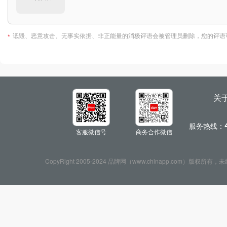
诋毁、恶意攻击、无事实依据、非正能量的消极评语会被管理员删除，您的评语
*
关
服务热线：
客服微信号
商务合作微信
CopyRight 2005-2024 品牌网（www.chinapp.com）版