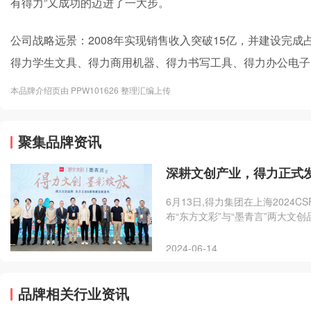
有得力”又成功的迈进了一大步。
公司战略远景：2008年实现销售收入突破15亿，并建设完成占
得力学生文具、得力商用机器、得力书写工具、得力办公电子
本品牌介绍页由 PPW101626 整理汇编上传
聚集品牌资讯
深耕文创产业，得力正式
​6月13日,得力集团在上海202
布“东方文彩”与“墨青言”两大
美学顾问郭浩、得力文创品牌顾
享本次盛会,一起见证这一重要时
2024-06-14
潮流。
品牌相关行业资讯