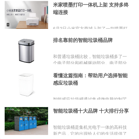
米家喷墨打印一体机上架 支持多终
端连接
6月2日小米官方商城上架了一款喷墨打
印一体机，该打印机支持打印、复印、
排名靠前的智能垃圾桶品牌
扫描等多项操作，目前已经开启预售，
售价499元，定金20元。
和普通垃圾桶比较，智能垃圾桶多了一
个电子部分和机械驱动部分。电子部分
由一个IC控制，再加一个感应器，可以
看懂这篇指南：帮助用户选择智能
通过感应器来开和关，不用手动和脚
踩，比较方便。智能垃圾桶分好坏，大
感应垃圾桶
品牌的产品有口皆碑，不论是样式还是
品质都得到了市场的检验，那么智能垃
智能感应垃圾桶通过集成微电脑控制芯
圾桶有哪些好品牌呢?品牌网依托大数
片、红外传感探测装置和机械传动系
据技术,综合品牌实力、产品销量、用户
智能垃圾桶十大品牌 十大排行分享
统，实现了垃圾桶盖的自动开关功能。
口碑、网友投票等近百项指标评选出了
智能感应垃圾桶的核心在于其内置的红
十个排名靠前的智能垃圾桶品牌：米家
外感应装置。控制系统经过处理后，迅
智能垃圾桶是集机光电于一体的高科技
MIJIA、佳帮手、CCKO、EKO宜可、
速启动机械传动装置，使垃圾桶盖自动
新产品，它的出现给人们的生活提供了
NSD纳仕达、拓牛Townew、麦桶桶
打开。智能感应垃圾桶的选购指南主要