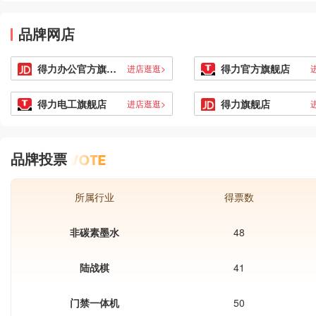
很大的便利，它彻底的解决了传统垃圾
MR.BIN、洁安惠、嘉佰特Jabert、洁
包括以下几点：一键打包换袋功能：这
桶对使用者存在的卫生感染的隐患，能
然，供大家参考选择。
是智能垃圾桶的关键特性，能够实现无
品牌网店
有效杜绝各种传染性疾病通过垃圾进行
接触式垃圾处理，完全解放双手。通过
传播和防止桶内垃圾气味溢出。
以上要点，可以帮助用户选择适合自己
得力办公官方旗舰店
得力官方旗舰店
进店逛逛>
需求的智能感应垃圾桶。
得力电工旗舰店
得力旗舰店
进店逛逛>
品牌投票
所属行业
得票数
非碳素墨水
48
陆战棋
41
门禁一体机
50