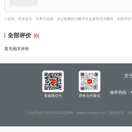
诋毁、恶意攻击、无事实依据、非正能量的消极评语会被管理员删除，您的评语
*
全部评价
(0)
暂无相关评价
关
服务热线：
客服微信号
商务合作微信
CopyRight 2005-2024 品牌网（www.chinapp.com）版