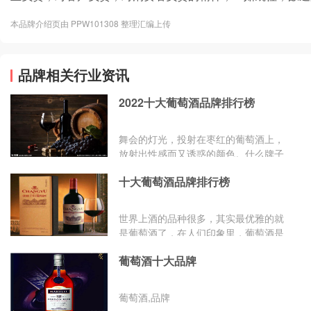
本品牌介绍页由 PPW101308 整理汇编上传
品牌相关行业资讯
2022十大葡萄酒品牌排行榜
舞会的灯光，投射在枣红的葡萄酒上，
放射出性感而又诱惑的颜色。什么牌子
的葡萄酒比较好?品牌网小编为大家整
十大葡萄酒品牌排行榜
理了十大葡萄酒品牌排行榜，希望能够
为您选购什么牌子的葡萄酒比较好提供
参考。主要的品牌有：长城葡萄酒、张
世界上酒的品种很多，其实最优雅的就
裕葡萄酒、王朝葡萄酒、威龙葡萄酒、
是葡萄酒了，在人们印象里，葡萄酒是
通化葡萄酒、通化葡萄酒、新天葡萄酒
外国的酒，也都觉得进口葡萄酒才正
、新天葡萄酒、丰收葡萄酒、香格里拉
葡萄酒十大品牌
宗，但其实很多葡萄酒品牌早已远销海
葡萄酒、华夏五千年、 云南红等。
外了。下面小编为你介绍十大葡萄酒品
牌排行榜,远销海外的葡萄酒品牌。
葡萄酒,品牌