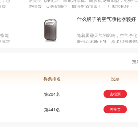
的，想
洛美空气净化器、果蔬消毒机、面膜机免费加盟，免费代
浩泽
健康，
费铺货，火热招商中，期待您的加盟！！！ 财富热线：
。那么
18756995810 洛美空气净化器官网：www.luomeidq.com
什么牌子的空气净化器较好
面介绍
都能够
是指能
随着雾霾天气的影响，空气净化
提高空
量也在不断上升，很多消费者都
内空气
空气净化器。但市面上的空气净
牌众多，价格差异也各不相...
投
得票排名
投票
第204名
去投票
第441名
去投票