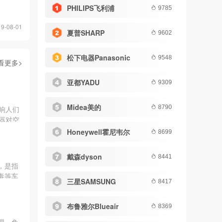
PHILIPS飞利浦
9785
-08-01
夏普SHARP
9602
松下电器Panasonic
9548
看更多>
亚都YADU
9309
Midea美的
8790
响人们
器对空
哪些牌
Honeywell霍尼韦尔
8699
戴森dyson
8441
，是指
毒等车
三星SAMSUNG
8417
布鲁雅尔Blueair
8369