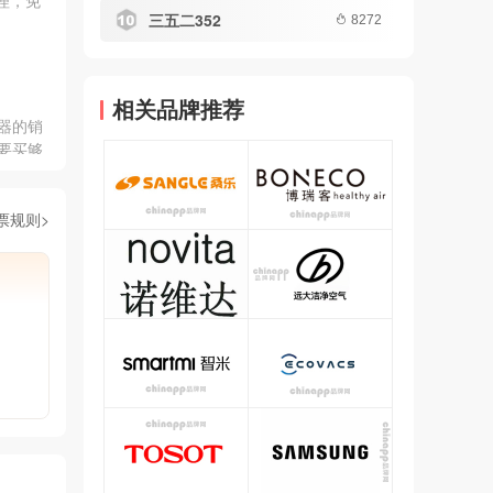
理，免
三五二352
8272
相关品牌推荐
器的销
要买够
化器品
票规则>