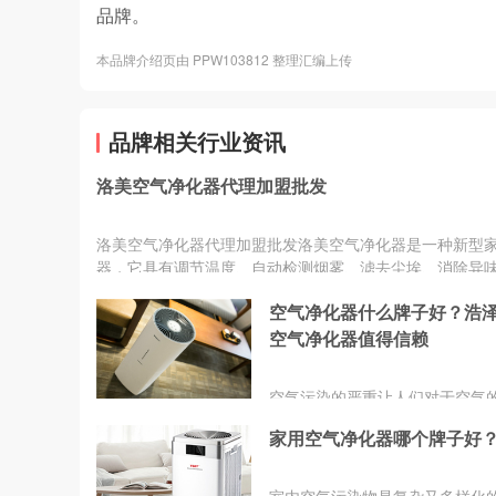
品牌。
本品牌介绍页由 PPW103812 整理汇编上传
品牌相关行业资讯
洛美空气净化器代理加盟批发
洛美空气净化器代理加盟批发洛美空气净化器是一种新型
器，它具有调节温度、自动检测烟雾、滤去尘埃、消除异
害气体、双重灭菌、释放负离子等功能。空气净化器代理
空气净化器什么牌子好？浩
发，洛美空气净化器优势：1.具有专业、高效的除尘杀菌
外，洛美空气净化器在设计上更是独具匠心。贴心化的设
空气净化器值得信赖
消费者使用起来更安心;2.洛美空气净化器一体化的提手设
便机器移动，配备的悬挂装置，可大大节省空
空气污染的严重让人们对于空气
越来越关注，再加上近期疫情的
家用空气净化器哪个牌子好
人们出门都要戴口罩，甚至有些
上都要带上手套。家庭使用空气
现象越来越普遍，而购买空气净