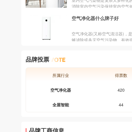
室内空气污染物是复杂又多样化
择什么牌子好呢?小编在这里推荐
消除室内空气污染保持室内空气
智能空气净化器。
家用空气净化器是个不错的选择
空气净化器什么牌子好
家用空气净化器什么牌子好？下
空气净化器哪个牌子好，让大家
更好的了解。
空气净化器(又称空气清洁器)，
够滤除或杀灭空气污染物、有效
气清洁度的产品，目前以清除室
污染的家用空气净化器...
品牌投票
所属行业
得票数
空气净化器
420
全屋智能
44
品牌工商信息