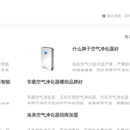
最近更新：2019
查
什么牌子空气净化器好
家用电
现在空气污染日益严重，严重影
味及有
的身体健康，因此需要空气净化
加盟批
气进行净化。那么空气净化器有
泽智能
车载空气净化器哪些品牌好
技术
子?空气净化器什么牌...
计，让
计，方
车载空气净化器，又叫车用空气净化器、汽车空气净化器
专用于净化汽车内空气中的异味、有毒有害气体、细菌病
的质量
内污染的空气净...
影响，
？
洛美空气净化器招商加盟
人的手
净化器
化器选