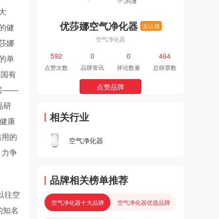
大
优莎娜空气净化器
的健
去认领
空气净化器
莎娜
592
0
0
464
的单
点赞次数
品牌资讯
评论数量
总得票数
中国有
点赞品牌
居——
品研
相关行业
健康
适用的
空气净化器
，力争
品牌相关榜单推荐
以往空
空气净化器十大品牌
空气净化器优选品牌
的知名