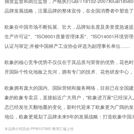
抽查监督和岗位监督，严格执行GB/T18102-2007和GB1
品牌发展战略，注重品牌的整体宣传，在全国消费者中塑造了
欧象在中国市场不断拓展、壮大，品牌知名度及美誉度急速提
生产许可证"、"ISO9001质量管理体系"、"ISO14001环境
认证与审定;并被中国林产工业协会评选为副理事长单位……
欧象的核心竞争优势不仅仅在于其品质与荣誉的优势，花色时
开国际个性化地板之先河，拥有专门的技术、花色研发中心，
欧象拥有庞大的国内、国际营销和服务网络，目前已在全国建立
象的欧象专卖店，直接贴近广大用户，"欧象进万家"已经深
态已经发生天翻地覆的变化，新时代迎来了欧象更为广阔的发
地位，欧象更规划了品牌未来5年的发展战略：打造欧象中国
本品牌介绍页由 PPW107685 整理汇编上传