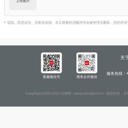
上传图片
诋毁、恶意攻击、无事实依据、非正能量的消极评语会被管理员删除，您的评语
*
关
服务热线：
客服微信号
商务合作微信
CopyRight 2005-2024 品牌网（www.chinapp.com）版