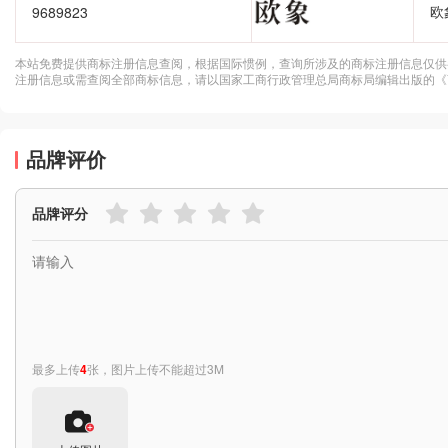
欧
9689823
本站免费提供商标注册信息查阅，根据国际惯例，查询所涉及的商标注册信息仅供
注册信息或需查阅全部商标信息，请以国家工商行政管理总局商标局编辑出版的《
品牌评价
品牌评分
最多上传
4
张，图片上传不能超过3M