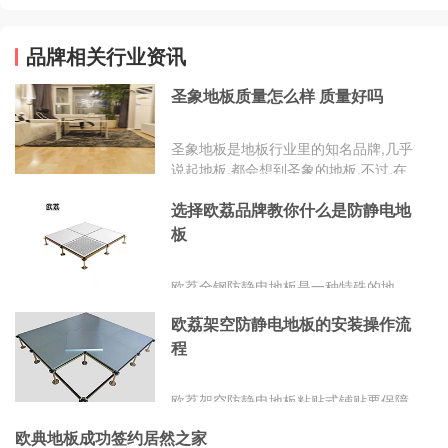
品牌相关行业资讯
圣象地板质量怎么样 质量好吗
圣象地板是地板行业里的知名品牌,几乎
说起地板,都会想到圣象的地板,不过,在
这里说句中肯的话,有时产品的知名度是
选择欧荔品牌教你什么是防静电地
靠广告砸出来的,比较终羊毛还是出在羊
身上,结果圣象地板的价格就比较高,与
板
一楼报的圣象地板价格出入很大.
欧荔全钢防静电地板是一种特殊的地
板，它的结构通常包含混凝土或金属基
欧荔架空防静电地板的安装操作流
层以及一层表面涂层或贴面。这层涂层
程
或贴面具有导静电性能，能够将地板上
的静电荷快速、有效地导走，从而防止
静电积累。
欧荔架空防静电地板粘贴式铺贴要保障
水泥混凝土砂浆地面不出砂、不空裂，
欧典地板成功签约居然之家
基层须要清理整洁。基层不光滑使用水