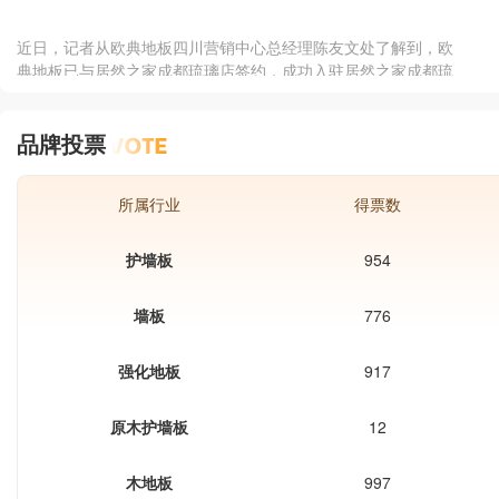
泥混凝土砂浆地面找平后再铺贴地板。
近日，记者从欧典地板四川营销中心总经理陈友文处了解到，欧
典地板已与居然之家成都琉璃店签约，成功入驻居然之家成都琉
璃店。据陈总称，此...
品牌投票
所属行业
得票数
护墙板
954
墙板
776
强化地板
917
原木护墙板
12
木地板
997