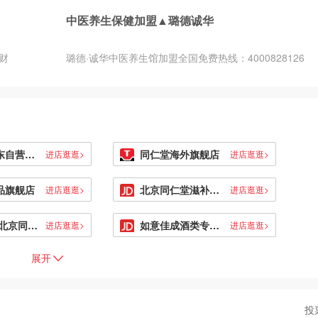
中医养生保健加盟▲璐德诚华
财
璐德·诚华中医养生馆加盟全国免费热线：4000828126
同仁堂京东自营旗舰店
同仁堂海外旗舰店
进店逛逛>
进店逛逛>
品旗舰店
北京同仁堂滋补养生旗舰店
进店逛逛>
进店逛逛>
台湾出品·北京同仁堂官方旗舰店
如意佳成酒类专营店
进店逛逛>
进店逛逛>
展开
投