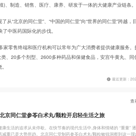
殖)、制造、销售、医疗、康养、研发于一体的大健康产业链条
从“北京的同仁堂”、“中国的同仁堂”向“世界的同仁堂”跨越，
快了中医药国际化的步伐。
0多家零售终端和医疗机构可以常年为广大消费者提供健康服务。
大类、20多个剂型、2600多种药品和保健食品，安宫牛黄丸、同
晓。
最近更新：2026
查
圈！北京同仁堂参苓白术丸/颗粒开启轻生活之旅
健康生活的追求从未停歇。在快节奏的现代生活中,身体和情绪的 “重量” 
活减重已是大势所趋。北京同仁堂制药参苓白术丸/颗粒敏锐洞察到这一现