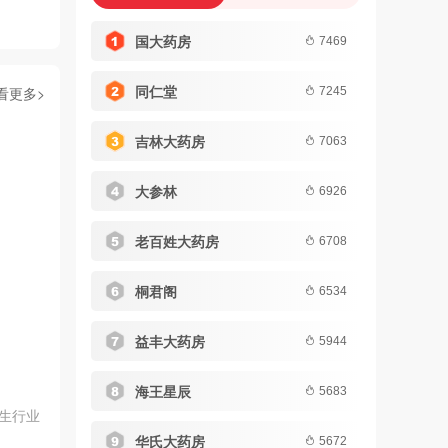
国大药房
7469
同仁堂
看更多>
7245
吉林大药房
7063
大参林
6926
老百姓大药房
6708
桐君阁
6534
益丰大药房
5944
海王星辰
5683
养生行业
华氏大药房
5672