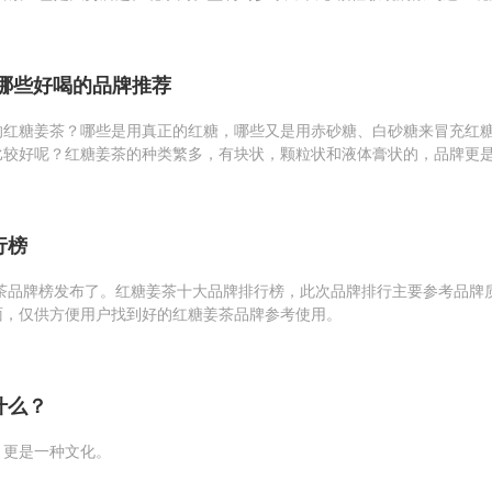
。
有哪些好喝的品牌推荐
的红糖姜茶？哪些是用真正的红糖，哪些又是用赤砂糖、白砂糖来冒充红
比较好呢？红糖姜茶的种类繁多，有块状，颗粒状和液体膏状的，品牌更
品品质，成分，质地，价格等方面来做一个测评.
行榜
姜茶品牌榜发布了。红糖姜茶十大品牌排行榜，此次品牌排行主要参考品牌
面，仅供方便用户找到好的红糖姜茶品牌参考使用。
什么？
，更是一种文化。