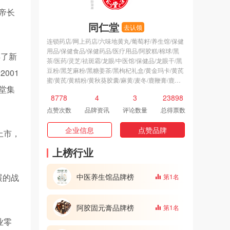
帝长
同仁堂
去认领
连锁药店/网上药店/六味地黄丸/葡萄籽/养生馆/保健
用品/保健食品/保健药品/医疗用品/阿胶糕/棉球/黑
得了新
茶/医药/灵芝/祛斑霜/龙眼/中医馆/保健品/龙眼干/黑
豆粉/黑芝麻粉/黑糖姜茶/黑枸杞礼盒/黄金玛卡/黄芪
001
蜜/黄芪/黄精粉/黄秋葵胶囊/麻黄/麦冬/鹿鞭膏/鹿茸
堂集
粉/鹿茸片/鱼胶/韭菜籽粉/韭菜籽/面膜粉/雷火灸/雪
8778
4
3
23898
蛤膏/雪梨膏/降酸茶/陈皮/阿胶膏/阿胶片/阿胶浆/阿
胶块/阿胶固元膏/阿胶原粉/铁皮枫斗/野生灵芝/瘦身
点赞次数
品牌资讯
评论数量
总得票数
膏/瘦身霜/酸枣仁/秋梨膏/维生素e乳/复方精油/复方
丹参片/健脾丸/椰子粉/芝麻丸/鼻炎药/金银花茶/冰敷
企业信息
点赞品牌
上市，
眼罩/护肝醒酒植物饮品/中医保健/花果茶/一洗黑/胸
部护理/蜂蜜/黄芪霜/大健康加盟代理/中医养生馆/理
上榜行业
疗馆
中医养生馆品牌榜
展的战
第1名
阿胶固元膏品牌榜
第1名
业零