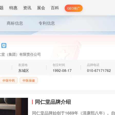
题
特惠
资讯
展会
百科
GEO推广
商标信息
专利信息
仁堂（集团）有限责任公司
发源地
创立时间
品牌电话
东城区
1992-08-17
010-67171762
中医中药
中医保健
同仁堂品牌介绍
同仁堂品牌始创于1669年（清康熙八年）。自1