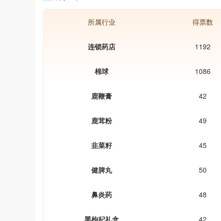
所属行业
得票数
连锁药店
1192
棉球
1086
鹿鞭膏
42
鹿茸粉
49
韭菜籽
45
健脾丸
50
鼻炎药
48
黑枸杞礼盒
42