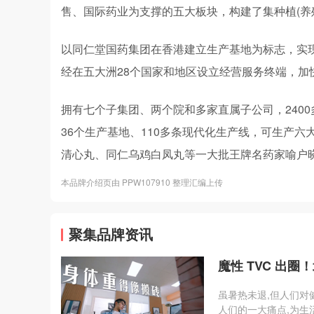
售、国际药业为支撑的五大板块，构建了集种植(养
以同仁堂国药集团在香港建立生产基地为标志，实现了
经在五大洲28个国家和地区设立经营服务终端，加
拥有七个子集团、两个院和多家直属子公司，240
36个生产基地、110多条现代化生产线，可生产六
清心丸、同仁乌鸡白凤丸等一大批王牌名药家喻户
本品牌介绍页由 PPW107910 整理汇编上传
聚集品牌资讯
魔性 TVC 出
虽暑热未退,但人们对
人们的一大痛点,为生