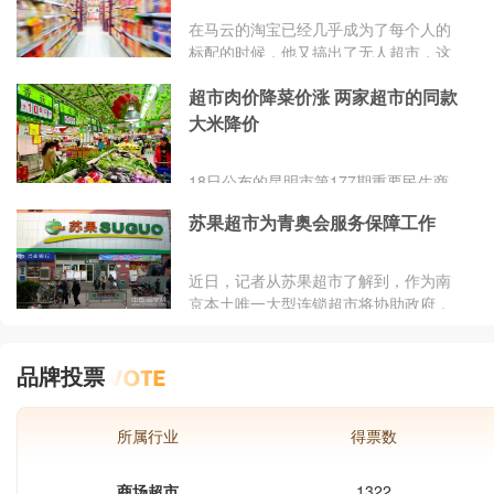
在马云的淘宝已经几乎成为了每个人的
标配的时候，他又搞出了无人超市，这
或许又将会未来的潮流。阿里的无人超
超市肉价降菜价涨 两家超市的同款
市或许将取代传动超市。在这期间有的
人认为无人零售反而是马云的妥协。是
大米降价
在天猫超市未能形成线下影响的情况
下，向线下超市妥协的结果。你是这样
18日公布的昆明市第177期重要民生商
认为的吗?无人超市，取消了收银员，
品价格信息表显示，与上周相比，部分
也取消了服务员，这样的举动对顾客有
苏果超市为青奥会服务保障工作
超市肉类价格波动明显，2家超市猪排
什么好处?当你购物出现问题的时候要
骨价格出现下降，最高下降了15.7元/公
找谁?没有服务员的商店真的持续下去
斤。2家超市同款大米降价7.1元/袋与上
近日，记者从苏果超市了解到，作为南
吗?阿里推出的无
周相比，本周超市粮油价格变化不大。
京本土唯一大型连锁超市将协助政府，
一超市金龙鱼优质东北大米（10公斤袋
承担起2014年南京青奥会部分服务保障
装）价格由上周的59.9元/袋，上涨至本
工作，随着青奥会的临近，...
周的63.9元/袋，上涨了4元/袋。一超市
品牌投票
金元宝特选长粒香米（10公斤袋装）价
格由上周的
所属行业
得票数
商场超市
1322