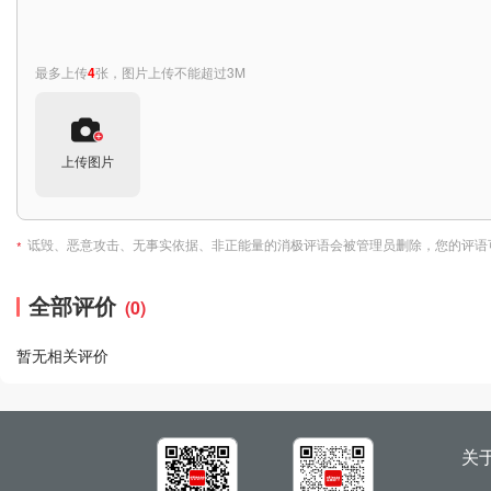
最多上传
4
张，图片上传不能超过3M
上传图片
诋毁、恶意攻击、无事实依据、非正能量的消极评语会被管理员删除，您的评语
*
全部评价
(0)
暂无相关评价
关