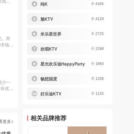
在我们
纯K
4395
魅KTV
4129
米乐星世界
2725
亿。而
的市场。
欢唱KTV
2298
星光欢乐迪HappyParty
1860
畅想国度
1208
较少一
好坏优劣
好乐迪KTV
1125
相关品牌推荐
看更多>