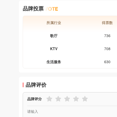
高，而且也更容易和朋友交谈间
品牌投票
养感情。而KTV的服务、价格、
好坏优劣与否，都是我们选择KT
关注的问题。
所属行业
得票数
歌厅
736
KTV
708
生活服务
630
品牌评价
品牌评分