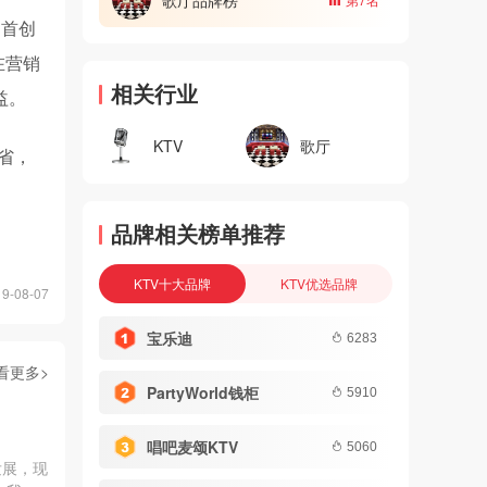
内首创
在营销
相关行业
益。
歌厅
KTV
省，
品牌相关榜单推荐
KTV十大品牌
KTV优选品牌
-08-07
宝乐迪
6283
看更多>
PartyWorld钱柜
5910
唱吧麦颂KTV
5060
发展，现