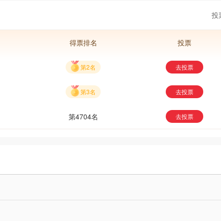
接来培
场所，是现代赚钱的小本生意，
音质的
投
何开一家KTV呢？
V首先
得票排名
投票
第2名
去投票
第3名
去投票
第4704名
去投票