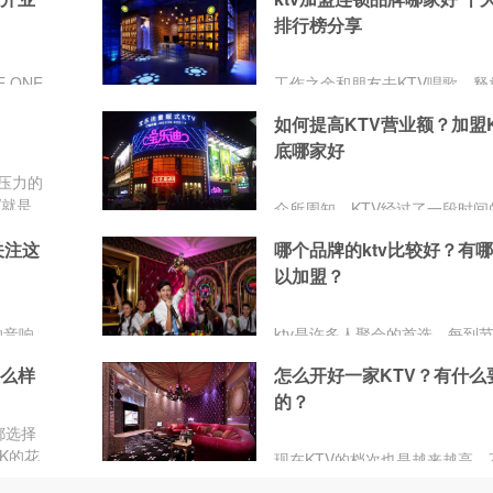
排行榜分享
 ONE
工作之余和朋友去KTV唱歌，释
布暨开
力，工作时会更加投入，而KTV
如何提高KTV营业额？加盟
画龙点
多，到底加盟哪家KTV好，加盟
底哪家好
增添了
KTV能赚钱呢？品牌网推荐：KT
E
加盟十大排行榜，方便大家选择
压力的
。
V就是
众所周知，KTV经过了一段时间
增长，要想在KTV门店林立中脱
关注这
哪个品牌的ktv比较好？有
出，KTV营销你得懂。其实，要
以加盟？
新花样，说难也不难，如果盲目
KTV之后，简单模仿别的KTV，
真正意义上的营销，并不能增加
的音响
ktv是许多人聚会的首选，每到
而如果你选择加盟宝乐迪量贩KT
享受到
ktv都是人满为患，提前预定都
部专业人员免费营销策划活动，
怎么样
怎么开好一家KTV？有什么
的到，可想而知ktv行业有多么
KTV门店迅速打开市场，并通过
的？
动提升营业额。
都选择
K的花
现在KTV的档次也是越来越高，
比比较
修豪华，设备先进，年轻人最喜