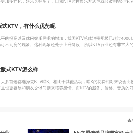
更加多样化，娱乐选择多了，自然KTV这种娱乐方式也就会被削弱;但它
很高的，不可缺少的...
式KTV，有什么优势呢
平的提高以及休闲娱乐需求的增加，我国KTV总体消费规模已超过4000
订不到房的现象。这种现象还处于上升阶段，所以KTV行业还有非常大
头，还需要多加创新！
贩式KTV怎么样
大多首选都选择去KTV唱K。相比于其他活动，唱K的花费相对来说会比
且也更容易和朋友交谈间接来培养感情。而KTV的服务、价格、音质的
TV首先关注的问题。
查
暨开业
ktv加盟连锁品牌哪家好 十大优质