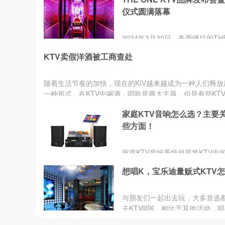
仪式圆满落幕
​2024年3月30日，备受瞩目的THE
KTV在武汉举行了盛大的品牌发
KTV卖假洋酒被工商查处
业典礼。活动现场，舞狮表演、
睛、采青等传统仪式为开业典礼
浓厚的喜庆氛围，寓意着THE ON
随着生活节奏的加快，现在的KIV越来越成为一种人们释放
KTV与大家共享财气，共创辉煌
一种形式。在KTV中喝酒，唱歌是两大主题。但是有些KT
利用消费的便利...
家庭KTV音响怎么选？主要
些方面！
​家庭KTV音响系统就是将KTV中
设备搬进家庭，让家庭用户也能
想唱K，宝乐迪量贩式KTV
专业的KTV演唱体验。
与朋友们一起出去玩，大多首选
去KTV唱K。相比于其他活动，唱
费相对来说会比较少一点且性价