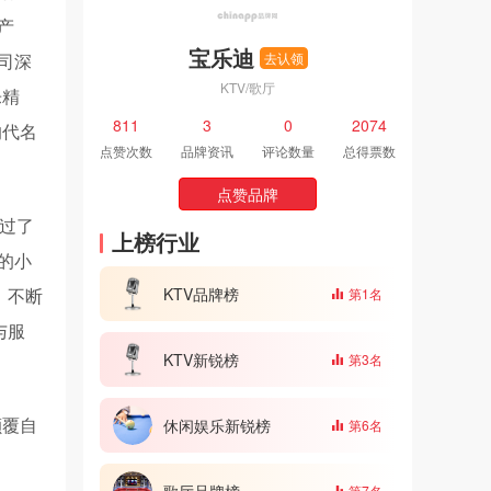
产
宝乐迪
司深
去认领
KTV/歌厅
乐精
811
3
0
2074
的代名
点赞次数
品牌资讯
评论数量
总得票数
点赞品牌
经过了
上榜行业
的小
KTV品牌榜
，不断
第1名
与服
KTV新锐榜
第3名
颠覆自
休闲娱乐新锐榜
第6名
歌厅品牌榜
第7名