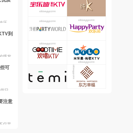
放压
品牌众
KTV到
哪家
V品牌
加盟。
的爆发
颖而
哪些可
想玩出
进入
这不是
收益。
节假日，
V，总
不一定订
帮助
要注意
的火爆。
营销活
不仅装
欢去的