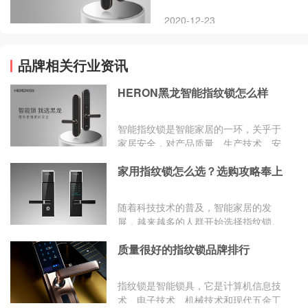
指纹锁品牌——黑龙。
2020-12-23
品牌相关行业资讯
HERON黑龙智能指纹锁怎么样
智能指纹锁是智能家居的一环，关乎于
家居安全，对产品质量、生产技术、安
全保障有要求。智能指纹锁是传统指纹
家用指纹锁怎么选？选购攻略奉上
锁和互联网的结合，是智能家居不断发
展的产物。这里就要提到市面上颇有认
可度的智能指纹锁品牌——黑龙。
随着科技技术的普及，智能家居的发
展，越来越多的人群开始选择指纹锁。
指纹锁是智能锁具，它是计算机信息技
质量很好的指纹锁品牌排行
术、电子技术、机械技术和现代五金工
艺的完美结晶，具有方便、快速、精确
等特点，能够很好地保障人们的家居安
指纹锁是智能锁具，它是计算机信息技
全。
术、电子技术、机械技术和现代五金工