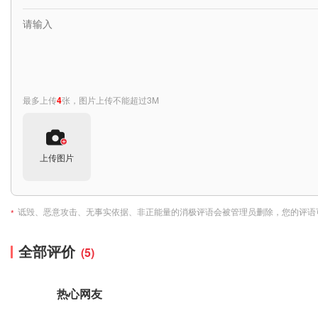
最多上传
4
张，图片上传不能超过3M
上传图片
诋毁、恶意攻击、无事实依据、非正能量的消极评语会被管理员删除，您的评语
*
全部评价
(5)
热心网友