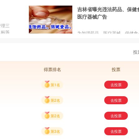
息，下面就为您介绍一下这十大
州、泉
医疗机构的1...
质量公
牌。
有涉
吉林省曝光违法药品、保健
完成抽
，分别
医疗器械广告
，检出
门钜翔
及牛黄
管理三
4批
常用
目标等
为加强药品、医疗器械、保健食
省范围
用管理
监督管理，严厉打击违法发布广
机构进
质量抽
为，按照有关规定，省食品药品
二季
作中推
投
理局将2015年5月药品、医疗器
006个
系和运
健食品违法广告监测情况在其网
8
行了公告。2015年5月，全省各
得票排名
投票
药品监督管理部门共监测违法药
230条次、违法医疗器械广告2
第1名
去投票
法保健食品广告148条次，目前
移送同级工商行政管理部门查处
中，违法情节严重、违法发布广
第2名
去投票
高的主要有：
第2名
去投票
第3名
去投票