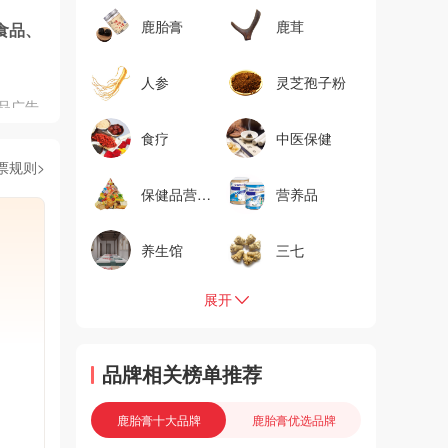
农药品
鹿胎膏
鹿茸
食品、
人参
灵芝孢子粉
品广告
告行
食疗
中医保健
监督管
票规则>
械、保
站上进
保健品营养品
营养品
级食品
品广告
养生馆
三七
条次、违
已全部
。其
展开
告频次
品牌相关榜单推荐
鹿胎膏十大品牌
鹿胎膏优选品牌