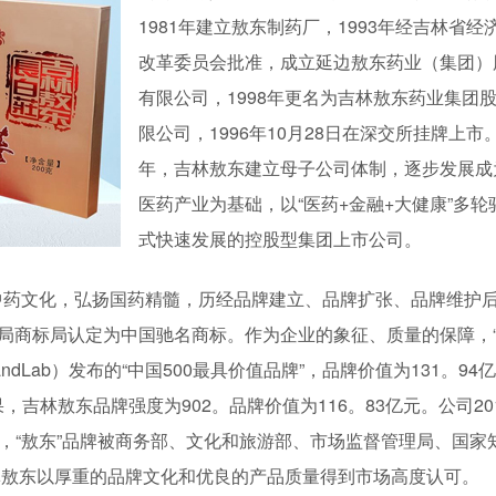
1981年建立敖东制药厂，1993年经吉林省经
改革委员会批准，成立延边敖东药业（集团）
有限公司，1998年更名为吉林敖东药业集团
限公司，1996年10月28日在深交所挂牌上市。
年，吉林敖东建立母子公司体制，逐步发展成
医药产业为基础，以“医药+金融+大健康”多轮
式快速发展的控股型集团上市公司。
承中药文化，弘扬国药精髓，历经品牌建立、品牌扩张、品牌维护
理局商标局认定为中国驰名商标。作为企业的象征、质量的保障，
andLab）发布的“中国500最具价值品牌”，品牌价值为131。94
，吉林敖东品牌强度为902。品牌价值为116。83亿元。公司201
2月，“敖东”品牌被商务部、文化和旅游部、市场监督管理局、国家
林敖东以厚重的品牌文化和优良的产品质量得到市场高度认可。