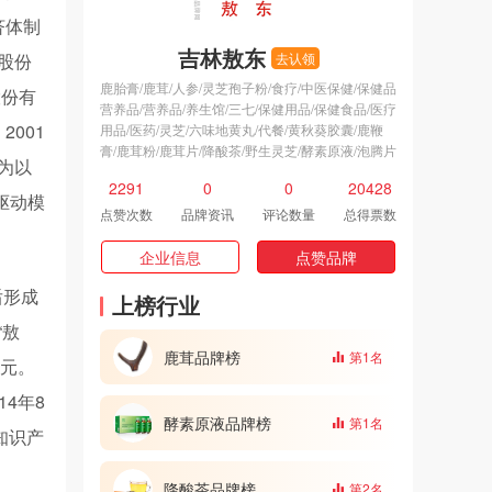
济体制
吉林敖东
股份
去认领
鹿胎膏/鹿茸/人参/灵芝孢子粉/食疗/中医保健/保健品
股份有
营养品/营养品/养生馆/三七/保健用品/保健食品/医疗
2001
用品/医药/灵芝/六味地黄丸/代餐/黄秋葵胶囊/鹿鞭
膏/鹿茸粉/鹿茸片/降酸茶/野生灵芝/酵素原液/泡腾片
为以
2291
0
0
20428
驱动模
点赞次数
品牌资讯
评论数量
总得票数
企业信息
点赞品牌
后形成
上榜行业
“敖
鹿茸品牌榜
第1名
亿元。
4年8
酵素原液品牌榜
第1名
知识产
降酸茶品牌榜
第2名