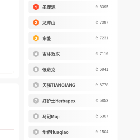
圣鹿源
8395
龙潭山
7397
东鳌
7231
吉林敖东
7116
银诺克
6841
天强TIANQIANG
6778
好护士Herbapex
5853
马记Maji
5307
华侨Huaqiao
1504