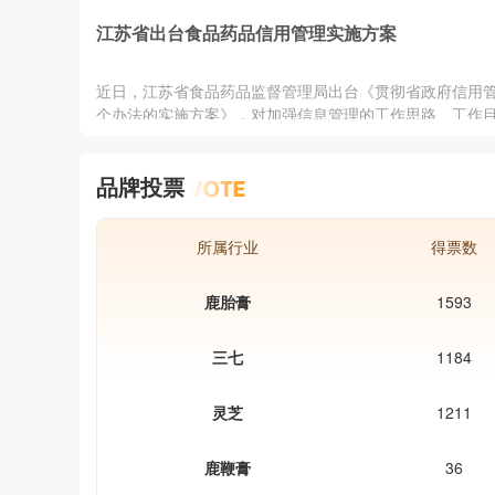
34批次不合格药品中，厦门、漳
官网公布了2015年第二季度药品
州和龙岩药品经营企业及医院都
江苏省出台食品药品信用管理实施方案
告。公告显示，我省今年二季度
及，其中厦门两家药企上“黑榜”
检的药品有840个品种2805批次
是厦门市集美区种德堂药店、厦
36个品种55批次不符合规定，涉
近日，江苏省食品药品监督管理局出台《贯彻省政府信用
医药有限公司经销的山药。此次3
解毒片、三黄片、板蓝根颗粒等
个办法的实施方案》，对加强信息管理的工作思路、工作
药。省食品药品监管局组织对全
进行了详细的描述，并确定了七项重点任务： 一是加强信
内的药品生产、经营企业和医疗
建设。在全省食品药品行政许可、行政审批、监督检查、
行了药品质量抽查检验。今年第
品牌投票
验、风险监测、应急处置、问题产品召回和行政处罚等工
度，共计对74个药品生产企业、1
进信用管理，在全省形成健康有序的食品药品安全信用体
药品经营企业和236个医疗机构的
行机制。 二是制定信用体系建设实施细则，提高全省食
所属行业
得票数
鹿胎膏
1593
三七
1184
灵芝
1211
鹿鞭膏
36