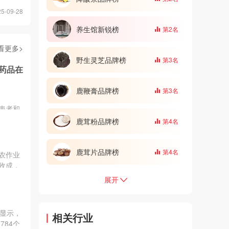
-09-28
养生馆新锐榜
第2名
看更多>
野生灵芝品牌榜
第3名
药品在
鹿鞭膏品牌榜
第3名
患者和
关注和
鹿茸粉品牌榜
第4名
童中心
动的北
次走进北
鹿茸片品牌榜
第4名
农作业
这里的
收成，
。
现在农
展开
导致了
何选
场人气
告显示，
相关行业
品牌信
784个