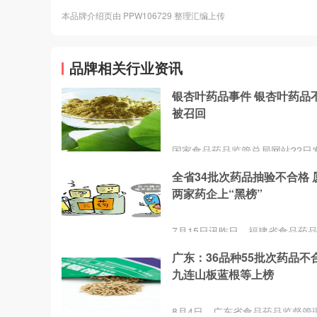
本品牌介绍页由 PPW106729 整理汇编上传
品牌相关行业资讯
银杏叶药品事件 银杏叶药品
被召回
国家食品药品监管总局网站22日
告，公布90家银杏叶药品生产企
全省34批次药品抽验不合格 
结果。
两家药企上“黑榜”
7月15日讯昨日，福建省食品药
管理局发布2015年第一季度药品
广东：36品种55批次药品不
告显示，今年首季药品生产、经
九连山板蓝根等上榜
和医疗机构抽样检验中，中西药
验发现不合格药品34批次，经核
营或使用假冒药品15批次。在抽
8月4日，广东省食品药品监督管