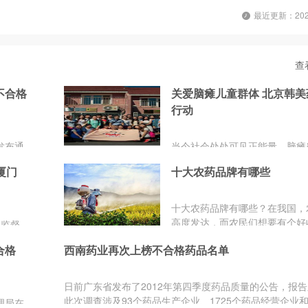
最近更新：2025
查
不合格
关爱脑瘫儿童群体 北京韩美
行动
发布通
当今社会处处可见正能量，脑瘫
业自检
脑瘫家庭也正在得到越来越多的
厦门
十大农药品牌有哪些
关爱。近日，在已为晨光脑瘫儿
的孩子们成功举办多次志愿者活
京韩美药品MMA爱心志愿队再
十大农药品牌有哪些？在我国，
京市晨光脑瘫儿童康复中心，为
高度发达，而农民们想要有个好
品监督
残障脑瘫儿童带来了温暖和关爱
农药是不能缺少的。谈起农药，
质量公
合格
西南药业再次上榜不合格药品名单
药的牌子也是越来越多了，这也
营企业
很多农民在购买农药时不知道如
制剂抽
择。品牌网农药品牌排行榜按市
查为经
日前广东省发布了2012年第四季度药品质量的公告，报
排列出十个最受用户欢迎的农药
验出的
此次调查涉及93个药品生产企业、1725个药品经营企业和
理局在