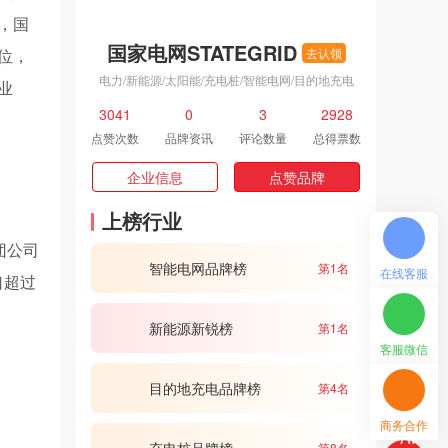
，国
国家电网STATEGRID
位，
去认领
电力/新能源/太阳能/充电桩/智能电网/目的地充电
业
3041
0
3
2928
点赞次数
品牌资讯
评论数量
总得票数
企业信息
点赞品牌
上榜行业
团公司
智能电网品牌榜
第1名
口超过
新能源新锐榜
第1名
在线客服
目的地充电品牌榜
第4名
客服微信
充电桩品牌榜
第8名