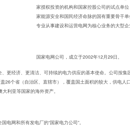
家授权投资的机构和国家控股公司的试点单位
家能源安全和国民经济命脉的国有重要骨干单
专业从事建设和运营电网为核心业务的大型企
国家电网公司，成立于2002年12月29日。
全、更经济、更清洁、可持续的电力供应的基本使命。公司按集
覆盖26个省（自治区、直辖市），覆盖国土面积的较大，供电人
澳大利亚等国家的海外资产。
国电网和所有发电厂的“国家电力公司”。