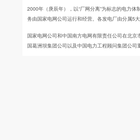
2000年（庚辰年），以“厂网分离”为标志的电
务由国家电网公司运行和经营。各发电厂由分属5大“
国家电网公司和中国南方电网有限责任公司在北京
国葛洲坝集团公司以及中国电力工程顾问集团公司
国家电网公司作为关系国家能源安全和国民经济命
经济社会发展提供坚强的智能电网保障。经营区域覆
经理负责制，总经理是公司的法定代表人。
本品牌介绍页由 PPW104134 整理汇编上传
品牌相关行业资讯