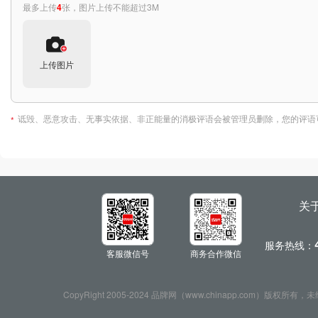
最多上传
4
张，图片上传不能超过3M
上传图片
诋毁、恶意攻击、无事实依据、非正能量的消极评语会被管理员删除，您的评语
*
全部评价
(0)
暂无相关评价
关
服务热线：
客服微信号
商务合作微信