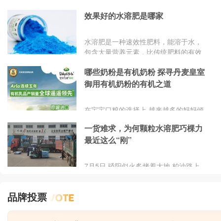
生产中的作用重新受到重视。那么有机
效果好的水溶肥是哪家
肥有哪些好品牌？哪些品牌值得推荐？
在这里品牌网小编为大家推荐这十个专
业品牌排行榜榜单！
水溶肥是一种速效性肥料，能溶于水，
包含大量营养元素，比传统肥料的有效
吸收率高出一倍。因为水溶肥溶于水，
哪些奶粉是有机奶粉 探寻丹麦皇室
所以水肥配比要比传统肥料更方便，施
肥方式也可以借助管道滴流，能有效节
御用有机奶粉的有机之道
省人力成本。目前有许多专家和农民在
选择肥料的时候都更倾向于水溶肥。那
在宝宝口粮的选择上,越来越多的妈妈倾
么，效果比较好的水溶肥是哪家品牌
向于给宝宝选择一些天然的有机食品,包
呢?
一货难求，为何颗粒水溶肥巧棵力
括奶粉。 国内现在的食品共分为4个等
最近这么“刚”
级:普通食品、无公害食品、绿色食品和
有机食品。顾名思义,占据NO.1就是有
机食品,有机代表着标准严苛,一定程度
7月5日,骄阳似火炙烤着大地,柏油路上
上等同于“安全”!能称得上是有机奶粉的,
大货车散发着热浪,司机们在氤氲的空气
就算是盖上了“安全”这个盖章了!那么,哪
中擦着汗水,在山东省寿光市山东巧棵力
些奶粉是有机奶粉?哪款有机奶粉才是
品牌投票
肥业有限公司工厂门口外,等待装货的大
真的值得妈妈选择呢?
货车起了“长龙”