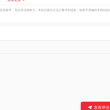
仅供参考，无任何法律效力。本站仅展示企业少量专利信息，如有不准确的专利信息
发表评论