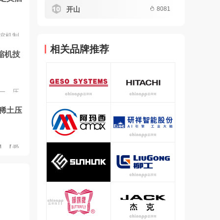
”成为
开山
此款采
8081
往用压
业以“无
缩机制
时代。展
尔率先推
相关品牌推荐
了大批
缩机技
行业震
用压缩
非常感
品上市
一，压
为“能耗
稀土压
和环保意
前所未
为节能
潮。为
抢】【爱
断加大
琴烤漆
能的技
缩机稳
节能先
nz)大
然趋
R-
与格兰仕
U型设
滑，在