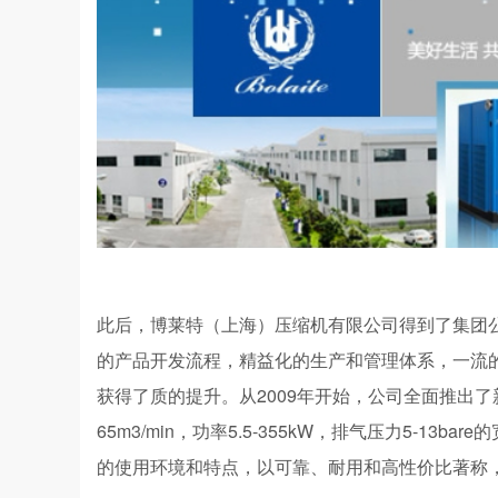
此后，博莱特（上海）压缩机有限公司得到了集团
的产品开发流程，精益化的生产和管理体系，一流
获得了质的提升。从2009年开始，公司全面推出了
65m3/min，功率5.5-355kW，排气压力5-
的使用环境和特点，以可靠、耐用和高性价比著称