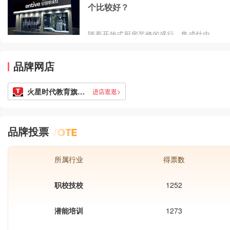
个比较好？
硬核材料、科学结构与严苛测试，打造
兼具越野刚性与驾乘安全的铠甲车身，
成为全尺寸皮卡安全标杆。
随着开放式厨房装修的盛行，集成灶由
于比传统三件套愈加合适中式厨房而进
入群众眼皮，越来越遭到人们的喜欢，
品牌网店
市集反响激烈。那么,集成灶品牌到底哪
个好?亿田集成灶好吗?火星人集成灶又
如何呢?接下来小编就从吸烟效果、颜
火星时代教育旗舰店
进店逛逛>
值设计、清洁便利度三个方面来说道一
下火星人集成灶和亿田集成灶,这些集成
灶品牌到底好不好。
品牌投票
所属行业
得票数
职校技校
1252
潜能培训
1273