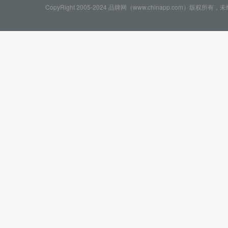
CopyRight 2005-2024 品牌网（www.chinapp.com）版