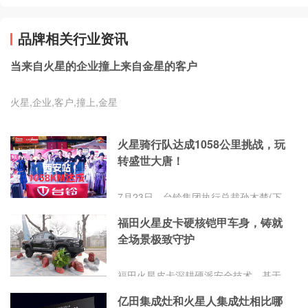
品牌相关行业资讯
当来自火星的企业撞上来自金星的客户
火星,企业,客户,撞上,金星
火星骑行队达成1058公里挑战，玩
转盛世大唐！
7月23日，台铃集团执行总裁孙木楚(下
称孙木楚)率领的火星骑行队抵达西安，
福田火星皮卡硬核铠甲车身，铸就
探寻古都魅力，赴一场穿越时空的火星
全场景极致守护
市集。而行至此处，他们已骑行1058公
里!
福田火星皮卡深耕硬派安全技术，基于
全尺寸智能架构，以非承载强底盘+超
亿田集成灶和火星人集成灶相比哪
高强笼式车身+全维度防护为核心，用