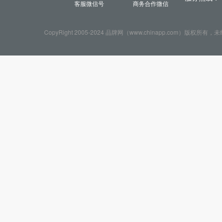
关
服务热线：
客服微信号
商务合作微信
CopyRight 2005-2024 品牌网（www.chinapp.com）版