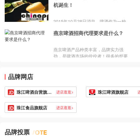
机诞生！
2015年10月28日消息，啤酒作为一种
日常饮料，平时在生活中都离不开它，
燕京啤酒招商代理要求是什么？
不管是家人间一起吃饭，还是和朋友聚
餐，啤酒都是助兴的饮料，可以让席间
变得其乐融融。不过，想要喝啤酒就得
燕京啤酒产品种类丰富，品牌实力强
去外面买，如果在家想喝啤酒，还得提
劲，是啤酒市场的佼佼者！很多的想要
前将其买回来放置冰箱中。若想自己在
投资酒水市场的朋友都对燕京品牌啤酒
家酿啤酒喝，该有多好！事实上这个愿
代理项目感兴趣，那么，燕京啤酒招商
望不难实现，近日，有消息曝出，美国
品牌网店
代理要求是什么？以下是品牌的具体情
一公司推出了一款3D啤酒打印机，可以
况，不妨来了解一下！燕京啤酒招商代
自主酿啤酒，而且机子体型小巧，和咖
理要求：1、燕京啤酒代理商的基本要
珠江啤酒自营旗舰店
珠江啤酒旗舰店
进店逛逛>
啡机一
求认同燕京品牌经营理念；2、具有丰
富的品牌夜场啤酒市场运作基本经验，
珠江食品旗舰店
进店逛逛>
具有良好的当地社会关系；3、燕京啤
酒合作商要具有稳定的夜场啤酒销售渠
道，具有
品牌投票