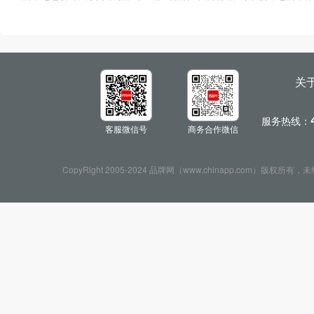
关
服务热线：
客服微信号
商务合作微信
CopyRight 2005-2024 品牌网（www.chinapp.com）版