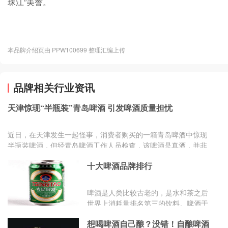
珠江”美誉。
本品牌介绍页由 PPW100699 整理汇编上传
品牌相关行业资讯
天津惊现“半瓶装”青岛啤酒 引发啤酒质量担忧
近日，在天津发生一起怪事，消费者购买的一箱青岛啤酒中惊现
半瓶装啤酒，但经青岛啤酒工作人员检查，该啤酒是真酒，并非
假冒。消息显示...
十大啤酒品牌排行
啤酒是人类比较古老的，是水和茶之后
世界上消耗量排名第三的饮料。啤酒于
二十世纪初传入，属外来酒种。啤酒是
想喝啤酒自己酿？没错！自酿啤酒
根据英语Beer译成中文啤...