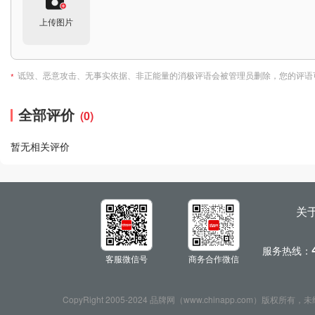
上传图片
诋毁、恶意攻击、无事实依据、非正能量的消极评语会被管理员删除，您的评语
*
全部评价
(0)
暂无相关评价
关
服务热线：
客服微信号
商务合作微信
CopyRight 2005-2024 品牌网（www.chinapp.com）版