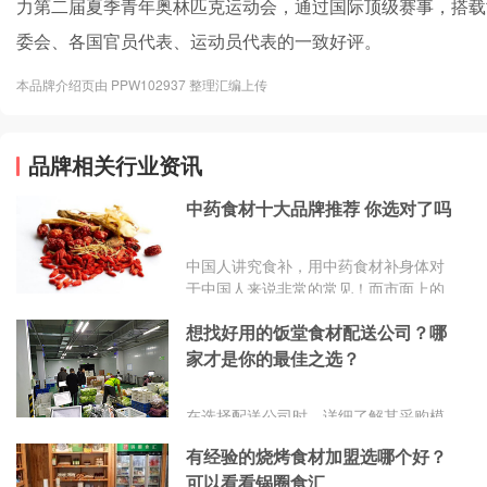
力第二届夏季青年奥林匹克运动会，通过国际顶级赛事，搭载
委会、各国官员代表、运动员代表的一致好评。
本品牌介绍页由 PPW102937 整理汇编上传
品牌相关行业资讯
中药食材十大品牌推荐 你选对了吗
中国人讲究食补，用中药食材补身体对
于中国人来说非常的常见！而市面上的
中药食材的种类繁多，品牌也多。下面
想找好用的饭堂食材配送公司？哪
由小编来为大家分享一下中药食材有哪
些品牌，一起来看看吧！
家才是你的最佳之选？
在选择配送公司时，详细了解其采购模
式和价格锁定机制，对比不同公司的报
有经验的烧烤食材加盟选哪个好？
价，选择能真正降低成本的合作伙伴。
可以看看锅圈食汇
考察配送公司的品控流程和保鲜措施，