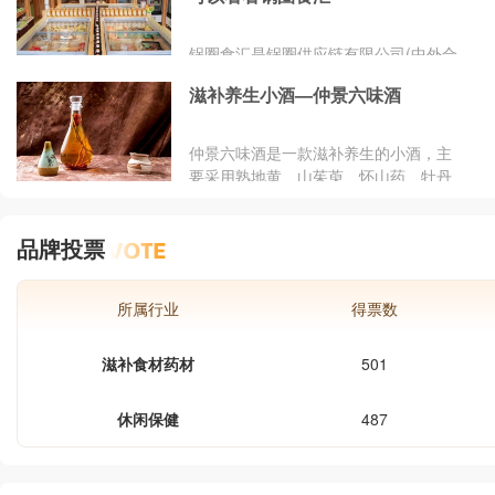
要求查看相关的检测报告和资质证书，
确保食材品质。与配送公司明确配送时
锅圈食汇是锅圈供应链有限公司(中外合
间和赔偿机制，选择能严格遵守时间承
资企业)旗下明星品牌，成立于2017
诺的公司。综合来看，净菜郎在成本、
滋补养生小酒—仲景六味酒
年，是国内知名的火锅烧烤食材品牌，
品质、配送和食品安全等方面都有出色
以火锅烧烤食材为主，涵盖方便自加
表现，是饭堂食材配送的优质之选。大
热、中餐预制菜、生鲜、净菜、饮品、
仲景六味酒是一款滋补养生的小酒，主
家可通过小程序搜索净菜郎，进一步了
小吃、休闲零食、调味品、火锅器具、
要采用熟地黄、山茱萸、怀山药、牡丹
解其服务。
烧烤器具、当地特色食材等多个家庭食
皮、茯苓、泽泻六味中药材为主要原
材品类，并逐步向家庭餐桌迈进，旨在
料，是滋补养生酒中的佳品，现火热诚
成为全球最大的家庭食材食品企业。
品牌投票
招代理中！招商电话：18137123106&
欢迎来电咨询！仲景六味酒传承了医圣
张仲景的百年中医文化理论，适合现代
所属行业
得票数
人的养生需求，适量常饮能够增强体
质，提高免疫力，现火爆招商中！
滋补食材药材
501
休闲保健
487