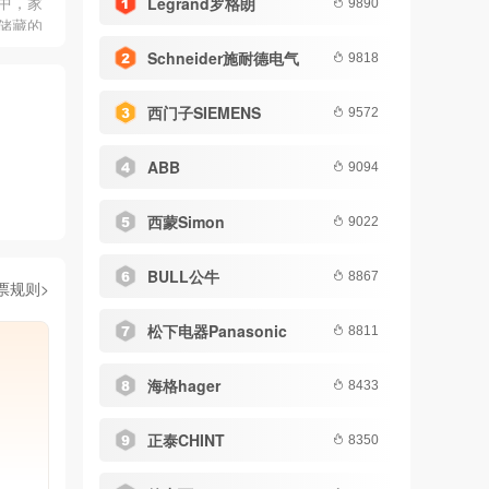
中，家
Legrand罗格朗
9890
时，也
储藏的
物的洗
Schneider施耐德电气
9818
我们生
器的种
西门子SIEMENS
9572
多做了
小编就
行榜。
ABB
9094
西蒙Simon
9022
BULL公牛
8867
票规则>
松下电器Panasonic
8811
海格hager
8433
正泰CHINT
8350