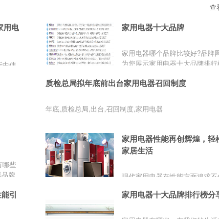
查
家用电
家用电器十大品牌
家用电器哪个品牌比较好?品牌
为您展示家用电器十大品牌排行
所中使
源品牌网转载请注明出处
民用电
质检总局拟年底前出台家用电器召回制度
从繁
放出
年底,质检总局,出台,召回制度,家用电器
家用电器性能再创辉煌，轻
家居生活
有哪些
器品牌
现代家用电器在性能方面追求不
高效，还包括高效的能源利用。
性能引
家用电器十大品牌排行榜分
保成为新一代家电的重要特征，
少了家庭的能源开支，也为环保
献了一份力量。高效节能的家电