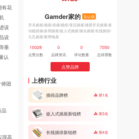
拥有花
Gamder家的
机
去认领
开关插座/插座/排插/插排/变压插座/墙壁开关插座/多
进设
功能排插/多用插座/嵌入式插座/插头插座/长线插排/
品设
九孔插座/家用电器
等垂
10028
0
0
7050
点赞次数
品牌资讯
评论数量
总得票数
量认
点赞品牌
上榜行业
计师团
插排品牌榜
第1名
新品
嵌入式插座新锐榜
第3名
长线插排新锐榜
第4名
实现高