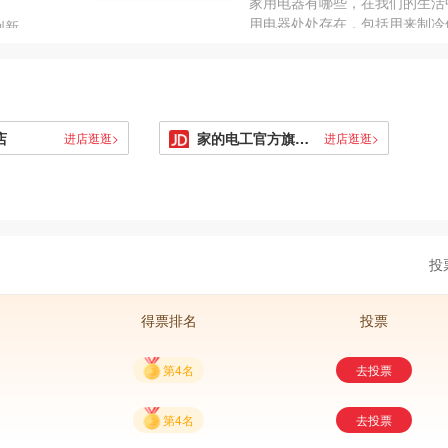
家用电器有哪些，在我们的生活
让我们在享受科技带来便利的同
用电器处处存在，包括用来制冷
创新，
能够更加注重环境保护。
冰箱、调节室温的空调、清洁衣
外观和
衣机、加热食物的微波炉等，为
是功能
活带来了很多便利。而且家用电
分艺术
类和家电品牌都很多，在购买前
我们的
解是很有必要的。那么，接下来
店
家的电工官方旗舰店
进店逛逛>
进店逛逛>
为大家介绍家用电器十大品牌排
投
得票排名
投票
第4名
去投票
第4名
去投票