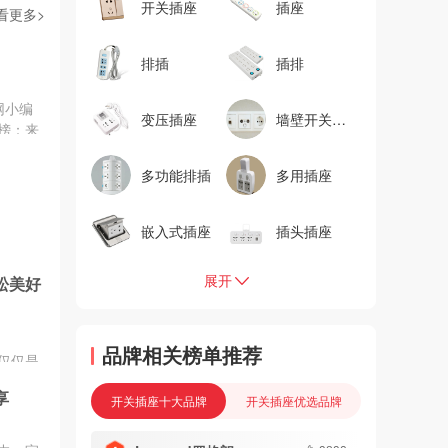
开关插座
插座
看更多>
排插
插排
网小编
变压插座
墙壁开关插座
榜：来
多功能排插
多用插座
嵌入式插座
插头插座
展开
松美好
品牌相关榜单推荐
仅仅是
节能环
享
不仅减
开关插座十大品牌
开关插座优选品牌
事业贡
产品，