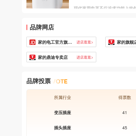
现代家用电器不仅追求功能上的
还注重外观设计的美感。精致的
人性化的设计使得这些家电不仅
品牌网店
性产品，更是家居生活中的一部
品。科技与美学的完美结合，让
家庭生活更具品质感。
家的电工官方旗舰店
家的旗舰
进店逛逛>
家的鼎迪专卖店
进店逛逛>
品牌投票
所属行业
得票数
变压插座
41
插头插座
45