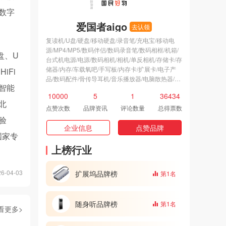
数字
爱国者aigo
去认领
复读机/U盘/硬盘/移动硬盘/录音笔/充电宝/移动电
源/MP4/MP5/数码伴侣/数码录音笔/数码相框/机箱/
盘、U
台式机电源/电源/数码相机/相机/单反相机/存储卡/存
储器/内存/车载氧吧/手写板/内存卡/扩展卡/电子产
iFi
品/数码配件/骨传导耳机/音乐播放器/电脑散热器/户
智能
外移动电源/散热风扇/便携播放器/固态硬盘/闪充充
10000
5
1
36434
电器/充电器/便携充电宝/闪存卡/键鼠套装/键盘膜/电
北
脑机箱/电脑耳机/随身听/数码/DVD播放器/固态移动
点赞次数
品牌资讯
评论数量
总得票数
硬盘/便携式录音笔/CPU风扇/机械硬盘/电脑电源/卡
验
片机/高速摄像机/微型摄像机/便携式硬盘/智能音箱/
企业信息
点赞品牌
国家专
游戏耳机/轻薄充电宝/电视音响/固态驱动器/笔记本
音箱/游戏鼠标垫/扩展坞/国产相机/翻译机/智能穿戴/
上榜行业
执法记录仪/高速U盘/刻录机/光驱
-04-03
扩展坞品牌榜
第1名
随身听品牌榜
第1名
看更多>