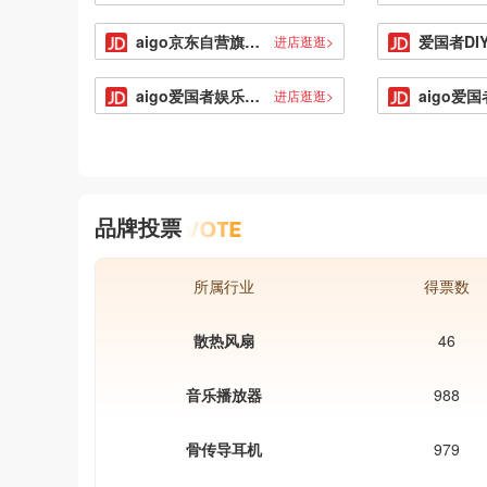
aigo京东自营旗舰店
进店逛逛>
aigo爱国者娱乐影音京东自营旗舰店
进店逛逛>
品牌投票
所属行业
得票数
散热风扇
46
音乐播放器
988
骨传导耳机
979