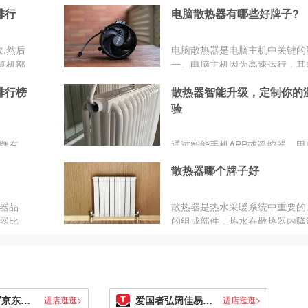
热气都挥散出去。那么电脑散热
排行
电脑散热器有哪些好牌子?
些牌子?电脑散热器什...
,然后
电脑散热器是电脑主机中关键的
算机部
一。电脑主机因为高速运行，其
通过和
常温度过高，而高温是集成电路
排行榜
散热器智能升级，定制你的
通过各
手，这个时候就需要电脑散热器
电脑散
内部进行热量排出，保证计算机
验
就为大
度正常。那么，电脑散热器都有
器品
牌子?
牌有
通过智能手机APP或遥控器，用
尊、超
随时随地对散热器进行温度调节
、安耐
散热器哪个牌子好
个性化的温暖需求，让舒适感成
而至的体验。智能散热器不仅可
节，更能根据用户的生活习惯学
器品
散热器是热水采暖系统中重要的
主调整工作模式。随着环保意识
器比
的组成部件，热水在散热器内降
高，智能散热器不仅追求用户体
，当
内供热，达到采暖的目的。品牌
注重能源的合理利用。综合来看
承诺，它表达了企业的历史、规
器的智能升级为用户提供了更为
产能力和用户口碑，好的品牌，
化、智能化的温暖体验。
质量自然不会差到哪里，而且还
好的售后服务。那么散热器有哪
爱国者DIY京东自营官方旗舰店
爱国者弘阔佳易专卖店
进店逛逛>
进店逛逛>
牌呢?一起来了解一下这些品牌吧