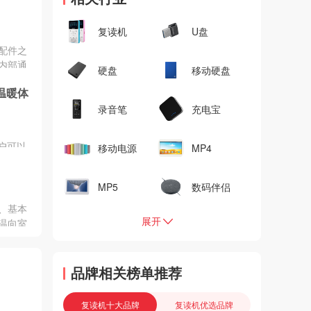
器有哪
复读机
U盘
配件之
内部通
硬盘
移动硬盘
的杀
温暖体
对主机
内部温
录音笔
充电宝
哪些好
户可以
移动电源
MP4
，满足
为随心
数码伴侣
MP5
以被调
习并自
、基本
的提
展开
温向室
验，更
是一种
，散热
模、生
个性
其产品
品牌相关榜单推荐
拥有良
些好品
复读机十大品牌
复读机优选品牌
!