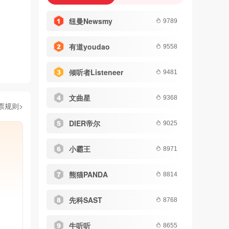
纽曼Newsmy
9789
有道youdao
9558
倾听者Listeneer
9481
文曲星
9368
票规则>
DIER帝尔
9025
小霸王
8971
熊猫PANDA
8814
先科SAST
8768
牛听听
8655