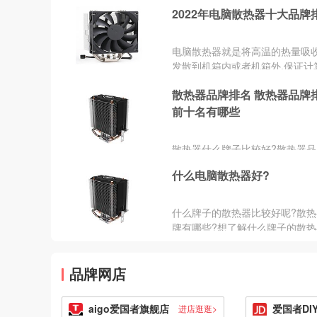
热效果比较好...
2022年电脑散热器十大品牌
电脑散热器就是将高温的热量吸收
发散到机箱内或者机箱外,保证计
件的温度正常。多数散热器都是
散热器品牌排名 散热器品牌
发热部件表面接触,吸收热量,再
种方法将热量传递到远处。那么
前十名有哪些
热器哪个牌子比较好呢？在这里
家介绍几款比较不错的电脑散热
散热器什么牌子比较好?散热器品
牌，主要有：九州风神、酷冷至
哪些?散热器什么牌子比较好?
频三、曜越、AVC、华硕、捷冷
什么电脑散热器好?
美、思民等。
什么牌子的散热器比较好呢?散热
牌有哪些?想了解什么牌子的散热
较好吗?炎热的夏季，人想要避暑
然电脑也要散热，下面中国品...
品牌网店
aigo爱国者旗舰店
进店逛逛>