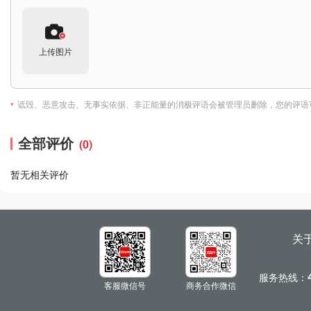
上传图片
诋毁、恶意攻击、无事实依据、非正能量的消极评语会被管理员删除，您的评语
*
全部评价
(0)
暂无相关评价
关
服务热线：
客服微信号
商务合作微信