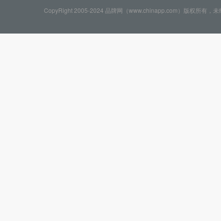
CopyRight 2005-2024 品牌网（www.chinapp.com）版