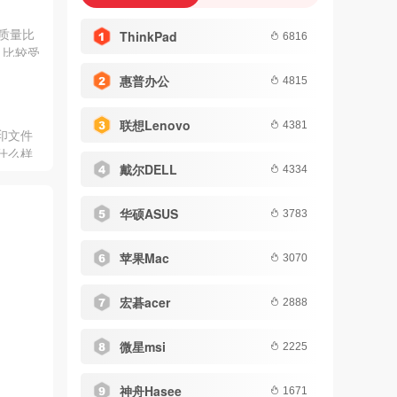
质量比
ThinkPad
6816
、比较受
惠普办公
4815
联想Lenovo
4381
印文件
什么样
戴尔DELL
4334
华硕ASUS
3783
苹果Mac
3070
宏碁acer
2888
微星msi
2225
神舟Hasee
1671