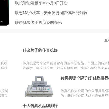
联想智能滑板车M25月8日开售
联想M2滑板车：安全便捷 短距离出行利器
企业采购节开启，ThinkVision显示器助力企业破局转型
联想拯救者手机渲染图曝光
查
什么牌子的传真机好
传真机
传真机是每个公司前台都有的基本必备品，市面上的传真
变换技
式各样，那么什么牌子的传真机好呢，快跟小编笑笑来看
www.chiNapp.Co...
传真机哪个牌子好 优质排行
来控制
传真机作为公司的办公用具是必
械开关
的，我们传合同达成协议都是要
电子产
同来解决。那么，传真机什么牌
十大传真机品牌排行
很多，
好呢?传真机品牌有哪些?想了...