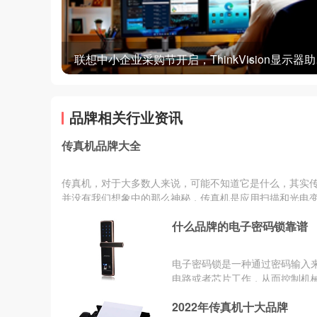
联想中小
品牌相关行业资讯
传真机品牌大全
传真机，对于大多数人来说，可能不知道它是什么，其实
并没有我们想象中的那么神秘，传真机是应用扫描和光电
术，把文件、图...
什么品牌的电子密码锁靠谱
电子密码锁是一种通过密码输入
电路或者芯片工作，从而控制机
的闭合，完成开锁、闭锁任务的
2022年传真机十大品牌
品。市场上的电子密码锁产品有