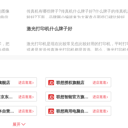
个口碑
好处就
的图像
传真机有哪些牌子?传真机什么牌子好?什么牌子的传真机
们更加
成电信
较好?下面，品牌网小编就来为大家盘点那些口碑比较好
业的产
机能直
欢迎的传真...
牌进行
激光打印机什么牌子好
不易用
电子密
便，在
：
传真机
术，把
激光打印机是现在比较常见也比较好用的打印机，平时打
所以选
换成电
或者是发送传真激光打印机都是首选。那么，激光打印机
。在这
式进行
的比较好?什么牌...
ale
传真
上的应
、鹿客
、飞利
传真机
赛杰、
旗舰店
联想授权旗舰店
进店逛逛>
进店逛逛>
ThinkPad京东自营旗舰店
联想智能官方旗舰店
进店逛逛>
进店逛逛>
联想笔记本自营旗舰店
联想商用电脑自营旗舰店
进店逛逛>
进店逛逛>
展开