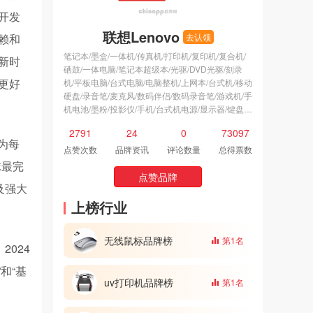
开发
联想Lenovo
赖和
去认领
笔记本/墨盒/一体机/传真机/打印机/复印机/复合机/
新时
硒鼓/一体电脑/笔记本超级本/光驱/DVD光驱/刻录
更好
机/平板电脑/台式电脑/电脑整机/上网本/台式机/移动
硬盘/录音笔/麦克风/数码伴侣/数码录音笔/游戏机/手
机电池/墨粉/投影仪/手机/台式机电源/显示器/键盘/
鼠标键盘/鼠标/投影机/游戏手柄/U盘/声卡/智能电视/
2791
24
0
73097
扫描仪/硬盘/视听/液晶电视/电视/电子产品/智能摄像
为每
头/散热底座/电脑/固态硬盘/uv打印机/黑白打印机/
点赞次数
品牌资讯
评论数量
总得票数
颈挂式蓝牙耳机/音频处理器/充电鼠标/集线器/气传
球最完
导耳机/屏幕灯/键盘膜/无线鼠标/有线鼠标/游戏笔记
点赞品牌
及强大
本/激光鼠标/电竞鼠标/轻薄笔记本/超薄手机/话筒/随
身听/笔记本键盘/笔记本电脑/手提电脑/电容笔/头戴
上榜行业
式耳机/无线耳机/电脑显示器/蓝牙鼠标/数码/办公笔
记本/家用笔记本/个人计算机/会议平板/迷你电脑/便
无线鼠标品牌榜
第1名
携式硬盘/商务笔记本/助听器/桌面音响/固态移动硬
024
盘/LCD拼接屏/便携式录音笔/掌上电脑/升降器/静音
鼠标/静音有线鼠标/魔兽键盘/游戏鼠标/游戏键盘/平
和“基
uv打印机品牌榜
板电视/热敏纸打印机/有线键盘/游戏耳机/笔记本音
第1名
箱/游戏本/智能穿戴/电子密码锁/电话手表/直播摄像
头/分线器/领夹麦克风/工作站/整机电脑/键鼠套装/笔