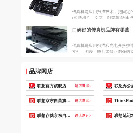
即使不选择大品牌，也要选择一
好、质量好的品牌。选择品牌的
传真机是应用扫描技术，把固定
是能给我们多一份保障，并且他
(包括相片、文字、图表等)转换
专业化，可以给我们提供更加专
号再进行收发的终端设备。传真
品和服务。这里对电子密码锁品
口碑好的传真机品牌有哪些
观、准确地再现真迹，并能传送
了收集，为大家提供一些参考，
文字表达的图表和照片，操作简
码锁比较靠谱的品牌有以下几个
军事通信中广泛应用。一台好的
传真机是应用扫描和光电变换技
MasterLock玛斯特锁、德施曼、
才能保证你传送的内容准确性。
文件、图表、照片等静止图像转
SmartDoorlock三星、凯迪仕
择一台好的传真机是非常关键的
信号，传送到接收端，以记录形
KAADAS、Panasonic松下门控、Y
里就为大家介绍几款比较不错的
复制的通信设备。传真机在市场
耶鲁、米家MIJIA、VOC指纹锁
机，主要有：松下、兄弟、三星
品牌网店
用是非常广泛的，那么口碑好的
Loock、扬子智能锁等。
浦、佳能、夏普、三洋、理光、
品牌有哪些?我们一起来看看吧。
光电通等。
联想官方旗舰店
联想办公
进店逛逛>
联想京东自营旗舰店
进店逛逛>
联想存储京东自营旗舰店
进店逛逛>