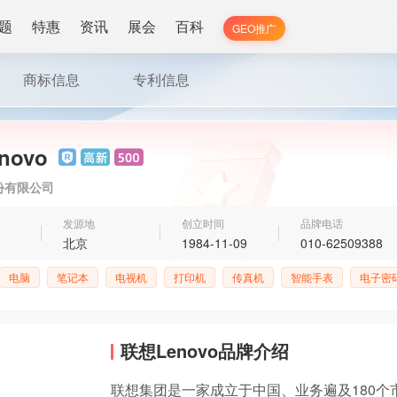
题
特惠
资讯
展会
百科
GEO推广
商标信息
专利信息
novo
份有限公司
发源地
创立时间
品牌电话
北京
1984-11-09
010-62509388
电脑
笔记本
电视机
打印机
传真机
智能手表
电子密
联想Lenovo品牌介绍
联想集团是一家成立于中国、业务遍及180个