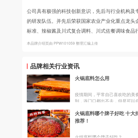
公司具有极强的科技创新意识，先后与行业机构及
的研发队伍。并先后荣获国家农业产业化重点龙头
标准、辣椒酱及川式复合调料、川式佐餐调味食品
本品牌介绍页由 PPW101059 整理汇编上传
品牌相关行业资讯
火锅底料怎么用
​疫情期间，平常自己喜欢吃的美
到，连门口都出不去，但是可以
做，比如火锅。火锅是我们最爱
火锅底料哪个牌子好吃 十大排行榜
食之一，在我们自己做火锅的时
锅底料的搭配也是非常重要的。
推荐！
火锅底料怎么用？小编就以黄油
底料给大家说说。
火锅底料哪个牌子好吃？