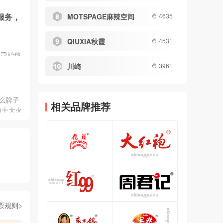
的限时
服务，
MOTSPAGE麻辣空间
锅的朋
4635
是一顿
锅解决
QIUXIA秋霞
4531
麻辣与
公司始终
都在成
重庆掌
川崎
3961
底料哪
火锅底
下吧！
类四大
国际高标
么牌子
相关品牌推荐
安全。除
的十大火
专供食材
多家优
确保食材
票规则>