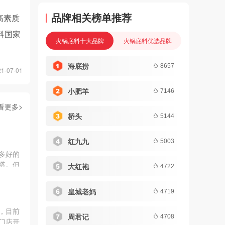
品牌相关榜单推荐
高素质
料国家
火锅底料十大品牌
火锅底料优选品牌
海底捞
8657
-07-01
小肥羊
7146
看更多>
桥头
5144
红九九
5003
多好的
搭。但
大红袍
4722
品牌?
.
皇城老妈
4719
，目前
周君记
4708
门店开