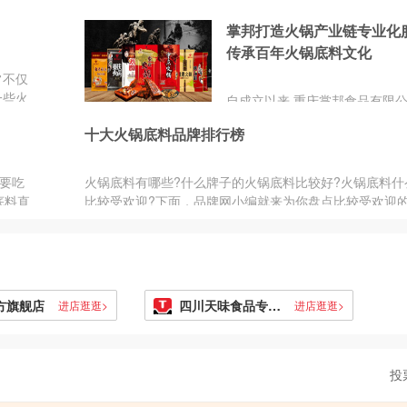
始恢复正常，而且进行了规定性
掌邦打造火锅产业链专业化
售卖，火锅也不例外。喜欢吃火
友们也是非常关注的，没有什么
传承百年火锅底料文化
热气腾腾“涮一切能涮之物”的火
常不仅
不了的事情。荤与素、生与熟、
一些火
自成立以来,重庆掌邦食品有限
鲜甜、脆嫩与绵软、清香与浓醇
坚守着传承与创新并重的理念。
都火锅中美妙结合。那么，火锅
十大火锅底料品牌排行榜
邦食品有限公司的主营业务涵盖
个牌子好吃？和小编一起来了解
料类、食材类、供应链类、运营
板块。掌邦精选优质食材,采用
要吃
火锅底料有哪些?什么牌子的火锅底料比较好?火锅底料什
准检测体系,确保产品的品质与
底料直
比较受欢迎?下面，品牌网小编就来为你盘点比较受欢迎
了火锅底料外,掌邦还提供肉类
。所以
锅底料品牌排...
等火锅食材的供应服务。掌邦与
的。下
质供应商建立了长期合作关系,
火锅底
的新鲜与安全。
方旗舰店
四川天味食品专营店
进店逛逛>
进店逛逛>
投