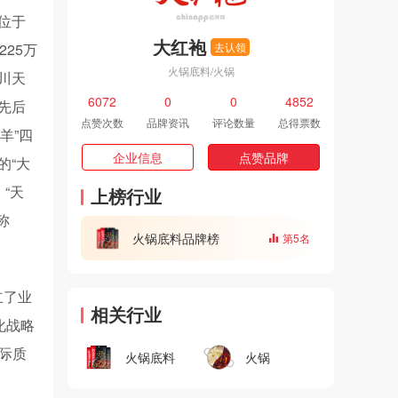
位于
大红袍
25万
去认领
火锅底料/火锅
川天
6072
0
0
4852
先后
点赞次数
品牌资讯
评论数量
总得票数
羊”四
企业信息
点赞品牌
的“大
，“天
上榜行业
称
火锅底料品牌榜
第5名
立了业
相关行业
化战略
国际质
火锅底料
火锅