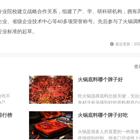
专业院校建立战略合作关系，组建了产、学、研科研机构，拥有
企业、省级企业技术中心等40多项荣誉称号。先后参与了火锅调
行业标准的起草。
最近更新：2021
查
火锅底料哪个牌子好
食吃不
吃火锅选择底料比较关键，无论
自己
食材没有选择到好的底料都是白
吃的美
是，现在都有哪些好的火锅底料
火锅底料哪个牌子好吃
候，火
什么牌子的火锅底料好?下面，..
那么，
炒火锅
​火锅是很多人所喜爱的一种美食
疫情得到控制，很多门店或线上