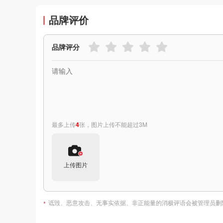
品牌评价
品牌评分
最多上传
4
张，图片上传不能超过3M
上传图片
诋毁、恶意攻击、无事实依据、非正能量的消极评语会被管理员删
*