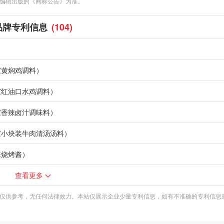
编辑出版的《商标公告》为准。
品牌专利信息
(104)
家黄焖鸡调料）
家红油口水鸡调料）
家香辣卤汁调味料）
家小块装牛肉清汤汤料）
味烧烤酱）
查看更多
仅供参考，无任何法律效力。本站仅展示企业少量专利信息，如有不准确的专利信息