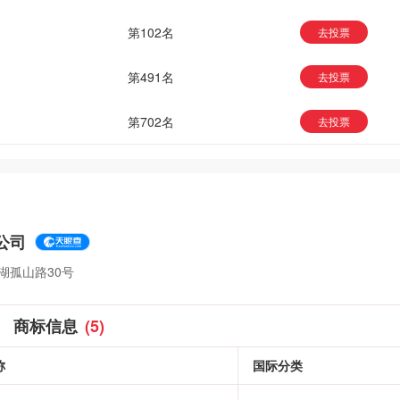
第102名
去投票
第491名
去投票
第702名
去投票
公司
湖孤山路30号
商标信息
(5)
称
国际分类