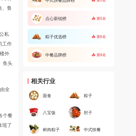
炎、鲁
。
点心新锐榜
第5名
请公私
粽子优选榜
第6名
的工作
是楼外
中餐品牌榜
第9名
、鱼头
相关行业
了由全
面食
粽子
八宝饭
肘子
各个餐
体现了
鲜肉粽子
中式快餐