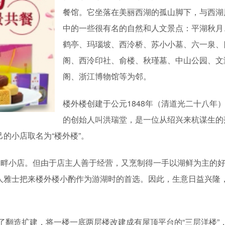
餐馆。它坐落在美丽西湖的孤山脚下，与西湖
中的一些很有名的自然和人文景点：平湖秋月
鹤亭、玛瑙坡、西泠桥、苏小小墓、六一泉、
阁、西泠印社、俞楼、秋瑾墓、中山公园、文
阁、浙江博物馆等为邻。
楼外楼创建于公元1848年（清道光二十八年
的创始人叫洪瑞堂，是一位从绍兴来杭谋生的
的小店取名为“楼外楼”。
湖畔小店。但由于店主人善于经营，又烹制得一手以湖鲜为主的
人雅士把来楼外楼小酌作为游湖时的首选。因此，生意日益兴隆
作了翻造扩建，将一楼一底两层楼改建成有屋顶平台的“三层洋楼”