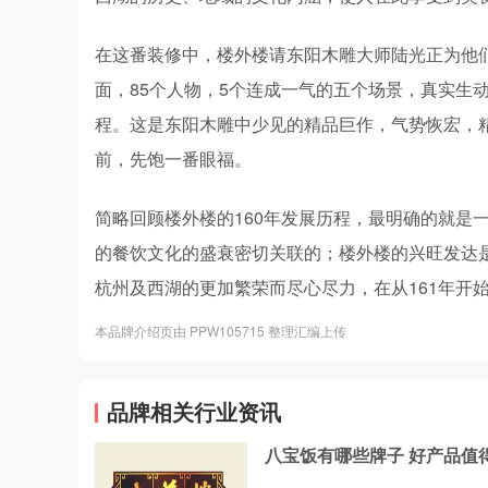
在这番装修中，楼外楼请东阳木雕大师陆光正为他
面，85个人物，5个连成一气的五个场景，真实生
程。这是东阳木雕中少见的精品巨作，气势恢宏，
前，先饱一番眼福。
简略回顾楼外楼的160年发展历程，最明确的就是
的餐饮文化的盛衰密切关联的；楼外楼的兴旺发达
杭州及西湖的更加繁荣而尽心尽力，在从161年开
本品牌介绍页由 PPW105715 整理汇编上传
品牌相关行业资讯
八宝饭有哪些牌子 好产品值