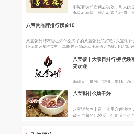
枣泥有调和百药之功效，对人的
寿极有裨益；莲心有强心作用，
健脾补肺的功效，桂圆则是人所
八宝粥品牌排行榜前10
有补中益气作用。
八宝粥品牌有哪些?,什么牌子的八宝粥比较好吃?八宝粥什
比较受欢迎?下面，品牌网小编就来为你盘点那些比较受欢
宝粥品牌排行...
八宝饭十大项目排行榜 优质
受欢迎
由糯米、豆沙、枣泥、果脯、莲
仁、桂圆、白糖、猪板油等原料
八宝粥什么牌子好
成。糯米补中益气，豇豆有“补肾
称;枣泥有调和百药之功效，对人
长寿极有裨益.
八宝粥营养丰富，食用方便快捷
多人早餐的比较爱。但随着社会
越来越多的八宝粥品牌出现在了
视野中。想知道国内有哪些好...