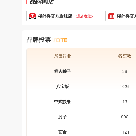
品牌网店
楼外楼官方旗舰店
楼外楼官
进店逛逛>
品牌投票
所属行业
得票数
鲜肉粽子
38
八宝饭
1025
中式快餐
13
肘子
902
面食
1121