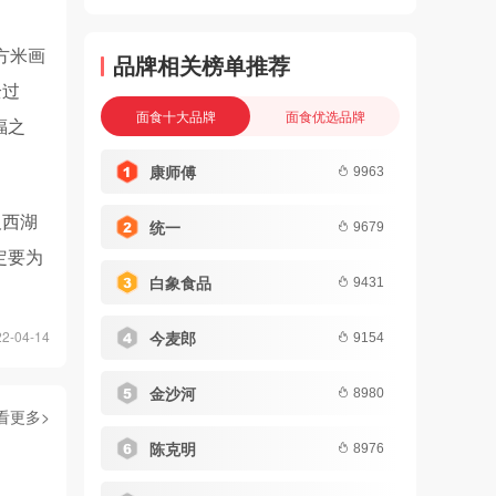
方米画
品牌相关榜单推荐
全过
面食十大品牌
面食优选品牌
福之
康师傅
9963
及西湖
统一
9679
定要为
白象食品
9431
今麦郎
-04-14
9154
金沙河
8980
看更多>
陈克明
8976