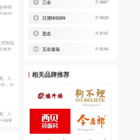
三全
8867
各种样
价格也
日清NISSIN
8828
的根本
自己心
天跟大
思念
8747
宝粥品
人所熟知
，下面
五谷道场
宝粥变
8140
八宝
、同
、兔巴
相关品牌推荐
粥。八
充饥，什
粥。八
小编通