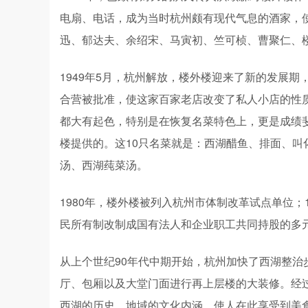
电扇、电话，成为当时杭州颇有现代气息的酒家，
迅、郁达夫、余绍宋、马寅初、竺可桢、曹聚仁、
1949年5月，杭州解放，楼外楼迎来了新的发展期，
合营被批准，使这家百家老店改变了私人小店的性
都大有起色，特别是在恢复名菜特色上，更是成绩斐然
楼提供的。这10只名菜就是：西湖醋鱼、排面、
汤、西湖莼菜汤。
1980年，楼外楼被列入杭州市体制改革试点单位；1
民所有制改制成国有法人和企业职工共同持股的多
从上个世纪90年代中期开始，杭州加快了西湖整
厅、包厢以及大堂门面进行再上层楼的大装修。经
西湖的历史、地域的文化内涵，使人在此享受到美