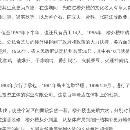
使其生意更为兴隆。在这期间，光临过楼外楼的文化名人有章太
楼适夷、梁实秋等，以及蒋介石、陈立夫、孙科、张静江等政要
但至1952年下半年，也还只有员工14人。1955年，楼外楼申
质。公私合营后的楼外楼得到了政府和政策的大力扶持，各方面
。1956年，省人民政府认定杭州名菜36只，其中有10只就
叫化童鸡、油爆虾、干炸响铃、番茄锅巴、火腿蚕豆、火踵神仙鸭
983年实行了承包；1984年民主选举经理；1999年9月，进行
元投资主体的实业有限公司。这是百年老店在体制上的创新。
治步伐，使整个湖区的面貌焕然一新。楼外楼也先后六次，分别对
过这番装修，楼外楼从外到里，从整体布局到细部结构都更好地
食美景的同时，又能自然地感受到浓浓的文化氛围和情调。