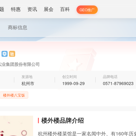
题
特惠
资讯
展会
百科
GEO推广
商标信息
实业集团股份有限公司
发源地
创立时间
品牌电话
杭州市
1999-09-29
0571-87969023
楼外楼八宝饭
楼外楼品牌介绍
杭州楼外楼菜馆是一家名闻中外、有160年历