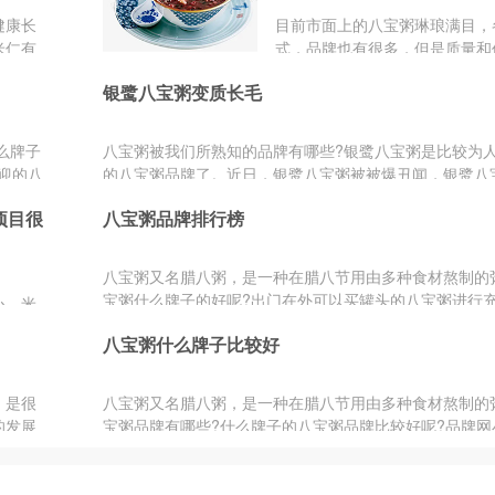
健康长
目前市面上的八宝粥琳琅满目，
米仁有
式，品牌也有很多，但是质量和
共知具
是参差不齐，不太懂这个八宝粥
银鹭八宝粥变质长毛
不知道该怎么选，所以想要找到
仪的八宝粥品牌要怎么选呢?今
家分享一下市面上比较知名的八
么牌子
八宝粥被我们所熟知的品牌有哪些?银鹭八宝粥是比较为
牌，这些品牌深受许多人的青睐
迎的八
的八宝粥品牌了。近日，银鹭八宝粥被被爆丑闻，银鹭八
为大家介绍一下，主要是这几个
质长毛，还出...
粥：银鹭、娃哈哈、泰奇、亲亲
项目很
八宝粥品牌排行榜
福、达利园、梅林、泰山、强人
哥等。
八宝粥又名腊八粥，是一种在腊八节用由多种食材熬制的
宝粥什么牌子的好呢?出门在外可以买罐头的八宝粥进行
心、米
么牌子的八宝...
配合制
八宝粥什么牌子比较好
豆”之
的健康
，是很
八宝粥又名腊八粥，是一种在腊八节用由多种食材熬制的
的发展
宝粥品牌有哪些?什么牌子的八宝粥品牌比较好呢?品牌网
人们的
过八宝粥十...