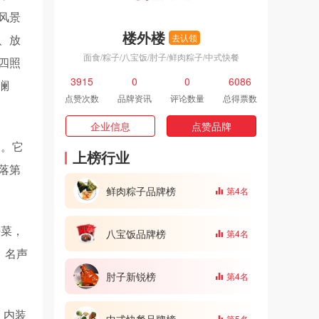
风景
楼外楼
、放
去认领
面食/粽子/八宝饭/肘子/鲜肉粽子/中式快餐
四照
3915
0
0
6086
澜
点赞次数
品牌资讯
评论数量
总得票数
企业信息
点赞品牌
）。它
上榜行业
落第
鲜肉粽子品牌榜
第4名
好菜，
八宝饭品牌榜
第4名
，名声
肘子新锐榜
第4名
，内装
中式快餐品牌榜
第5名