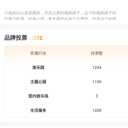
吸引了不少投资者。可是不少投资者由
于没有经验，所以加盟品牌是个不错的
小孩的玩心是很重的，尤其儿童时期的孩子，这个时期的孩子往
选择。儿童游乐场的出现，完美解决了
往精力旺盛，好奇心强，家长看护起来十分费劲，但是这个时期
城市孩子去哪玩，如伺玩的问题。解决
的孩子却又是学习力十分强的时期，所以怎么才能把握好时机让
家长的燃眉之忧，点燃家长的消费激
孩子寓教于乐呢。儿童游乐园加盟价格多少?奇乐儿产业链就在我
情。
品牌投票
身边，奇乐儿儿童主题公园，万元开店，月入10万，奇乐儿在线
咨询，整店输出，上门带店，区域保护，终身维护。孩子喜爱的
就是我们所追求的，满足孩子的愿望是我们的动力。
所属行业
得票数
游乐园
1244
主题公园
1190
室内游乐场
3
生活服务
1226