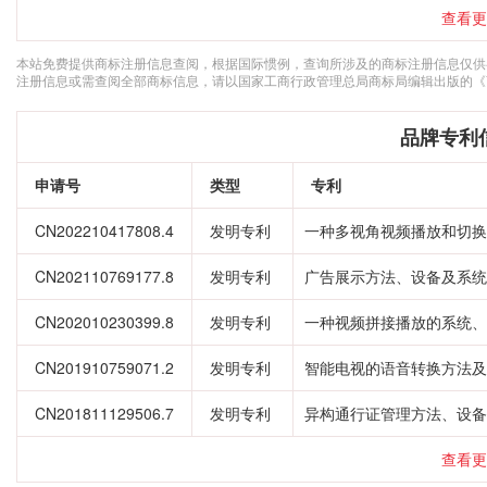
查看更
本站免费提供商标注册信息查阅，根据国际惯例，查询所涉及的商标注册信息仅供
注册信息或需查阅全部商标信息，请以国家工商行政管理总局商标局编辑出版的《
品牌专利
申请号
类型
专利
CN202210417808.4
发明专利
一种多视角视频播放和切换
CN202110769177.8
发明专利
广告展示方法、设备及系统
CN202010230399.8
发明专利
一种视频拼接播放的系统、
CN201910759071.2
发明专利
智能电视的语音转换方法及
CN201811129506.7
发明专利
异构通行证管理方法、设备
查看更