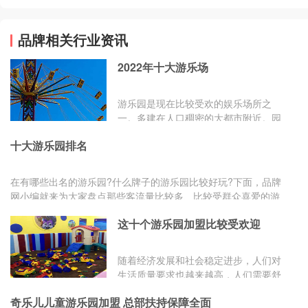
品牌相关行业资讯
2022年十大游乐场
游乐园是现在比较受欢的娱乐场所之
一。多建在人口稠密的大都市附近。园
中的游乐项目多种多样，如原始社会模
十大游乐园排名
拟型、未来世界幻想型、大型惊险项
目、智力比赛项目、经典射击等。有的
游乐园项目齐全，有的以一个或数个项
在有哪些出名的游乐园?什么牌子的游乐园比较好玩?下面，品牌
目为主。是人们放松心情的比较佳场
网小编就来为大家盘点那些客流量比较多、比较受群众喜爱的游
所。这里综合产品销量、用户口碑、网
乐园品牌...
友投票等指标评选出了游乐场一线知名
这十个游乐园加盟比较受欢迎
品牌，主要有这几个品牌：迪士尼、香
港海洋公园、欢乐谷、长隆欢乐世界、
随着经济发展和社会稳定进步，人们对
中华恐龙园、东方明珠、方特欢乐世
生活质量要求也越来越高，人们需要舒
界、世界之窗、苏州乐园、宋城公园
适便利的居住环境，随着儿童游乐园的
等。
奇乐儿儿童游乐园加盟 总部扶持保障全面
蓬勃发展，商场里的游乐园顾客众多，