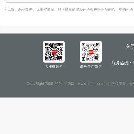
诋毁、恶意攻击、无事实依据、非正能量的消极评语会被管理员删除，您的评语
*
关
服务热线：
客服微信号
商务合作微信
CopyRight 2005-2024 品牌网（www.chinapp.com）版