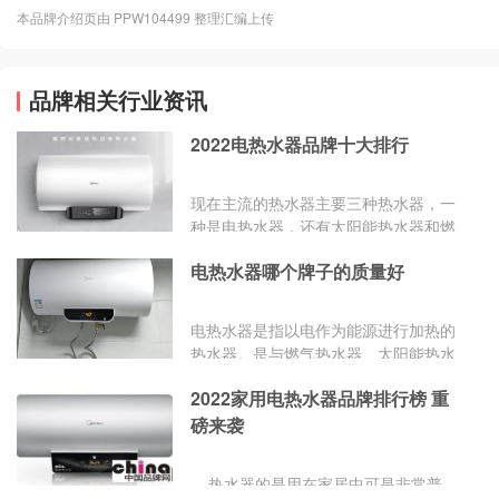
本品牌介绍页由 PPW104499 整理汇编上传
品牌相关行业资讯
2022电热水器品牌十大排行
现在主流的热水器主要三种热水器，一
种是电热水器，还有太阳能热水器和燃
气热水器。就应用条件比较少，比较方
电热水器哪个牌子的质量好
便使用的就属电热水器了，所以想要找
到自己心仪的电热水器品牌要怎么选
呢?今天跟大家分享一下市面上比较知
电热水器是指以电作为能源进行加热的
名的电热水器品牌，这些品牌深受许多
热水器。是与燃气热水器、太阳能热水
人的青睐，下面为大家介绍一下，主要
器相并列的三大热水器之一。电热水器
是这几个：海尔、史密斯、美的、万
2022家用电热水器品牌排行榜 重
按加热功率大小可分为储水式（又称容
和、阿里斯顿、万家乐、西门子、樱
积式或储热式）、即热式、速热式（又
磅来袭
花、奥特朗、帅康等。
称半储水式）三种。
热水器的是用在家居中可是非常普