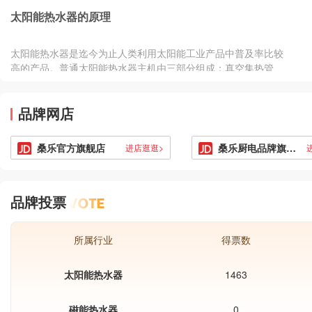
遍，也是现在家居装修卫浴必备设备，
太阳能热水器的原理
热水器经过这么多年的发展现在市面上
的品种也是多种多样，太阳能、空气能
等等非常多，但电热水器依然获得很多
太阳能热水器是迄今为止人类利用太阳能工业产品中普及率比较
人选择，主要是价格上相对便宜，那电
高的产品。普通太阳能热水器主机由三部分组成：真空集热管、
热水器哪个牌子好。下面跟着小编一起
保温水箱和支架。
来看看家用电热水器品牌排行榜吧！
&nbs
品牌网店
桑乐官方旗舰店
桑乐厨电品牌旗舰店
进店逛逛>
品牌投票
所属行业
得票数
太阳能热水器
1463
磁能热水器
0