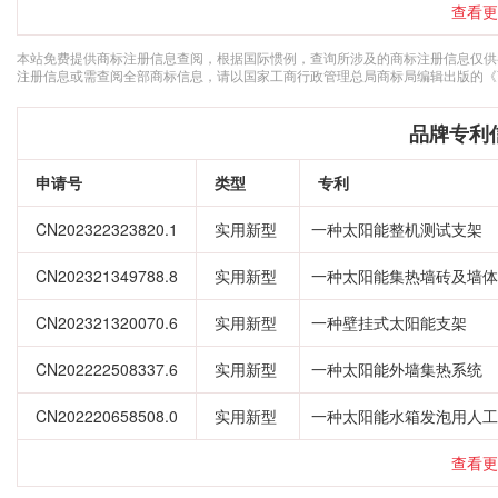
查看更
本站免费提供商标注册信息查阅，根据国际惯例，查询所涉及的商标注册信息仅供
注册信息或需查阅全部商标信息，请以国家工商行政管理总局商标局编辑出版的《
品牌专利
申请号
类型
专利
CN202322323820.1
实用新型
一种太阳能整机测试支架
CN202321349788.8
实用新型
一种太阳能集热墙砖及墙体
CN202321320070.6
实用新型
一种壁挂式太阳能支架
CN202222508337.6
实用新型
一种太阳能外墙集热系统
CN202220658508.0
实用新型
一种太阳能水箱发泡用人工
查看更