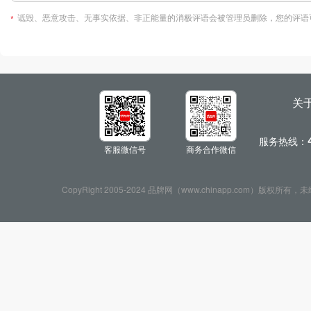
诋毁、恶意攻击、无事实依据、非正能量的消极评语会被管理员删除，您的评语
*
关
服务热线：
客服微信号
商务合作微信
CopyRight 2005-2024 品牌网（www.chinapp.com）版