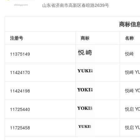
山东省济南市高新区春暄路2639号
商标信
注册号
商标
名称
悦崎
11375149
悦崎 YU
11424170
悦崎 YO
11424198
悦启 YO
11725440
悦启 YU
11725458