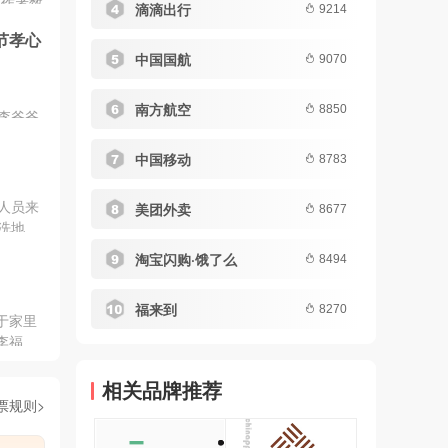
创作者数
滴滴出行
9214
布。报
节孝心
容生态
中国国航
9070
和线下
南方航空
8850
李爷爷,
。按约
轩,依照
中国移动
8783
视了一圈
出各种专
人员来
美团外卖
8677
洁工作。
洗地
专业可靠
、钟点服
淘宝闪购·饿了么
8494
担,为子
社会
此来帮
福来到
范，提
8270
于家里
社会的
李福
?哪些
进行培
为大家
工作人
相关品牌推荐
些看似
票规则>
天的家
的管家