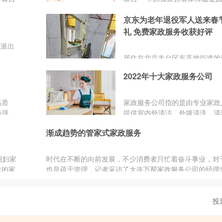
近日，《2025年抖音生活服务
会在市
据报告》（以下简称“报告”）发
京东为老年退役军人送来春
直革新
告显示，平台上生活服务相关内
成为家
礼 免费家政服务收获好评
持续繁荣，已成为连接线上流量
项目做
消费的重要桥梁。
家派出
居住在北京丰台区东高地街道的
达细致
对京东家政保洁师竖起了大拇指
2022年十大家政服务公司
率高达
定时间上门的京东家政保洁师赵
慷在家
标准服务规范穿上鞋套,首先扫
区40
卫生间状况,随即从双肩包里掏
高质
家政服务公司指的是由专业家政
业清洁工具,有条不紊地开始清
力强
提供室内外清洁、外墙清洗，清
老人腰腿不便、体力有限,选择
过它家
毯、石材翻新 石材养护等服务
的家政服务来减轻父母的家务负
渐成趋势的管家式家政服务
？如果
务等家政服务，将部分家庭事务
女关爱老人提供了人性化选择。
环净家
化、职业化的社会盈利组织。以
助家庭与社会互动，构建家庭规
媳妇家
时代在不断的向前发展，不少消费者只忙着奋斗事业，对
高家庭生活质量，以此促进整个
化的家
也是疏于管理，记者采访了大连万帮家政服务公司的经理
发展。你知道哪些家政服务公司
司标准
阳。据李福阳介绍，他们正在每周对公司的家政服务人员
家政服务公司好?下面小编就来
解巧媳
训，请专门的老师来讲课。而所培训的科目，最开始很多
介绍2022年家政服务公司。
和投资
员并不理解。但是，久而久之，家政服务人员才发现，这
投
加盟者
和传统家政并不太符合的科目，实际上大有用处。因为今
政服务人员，不再仅仅是传统的扫地擦桌子，而成为雇主