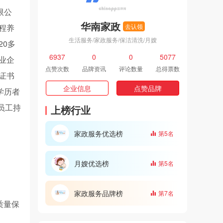
限公
华南家政
程养
去认领
生活服务/家政服务/保洁清洗/月嫂
20多
6937
0
0
5077
业企
点赞次数
品牌资讯
评论数量
总得票数
证书
企业信息
点赞品牌
学历者
员工持
上榜行业
家政服务优选榜
第5名
月嫂优选榜
第5名
家政服务品牌榜
第7名
质量保