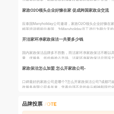
本身实力为依靠，尽早包揽越来越多的用户资源，才有机
家政O2O领头企业好慷在家 促成跨国家政业交流
场中站稳脚跟。捷刻净家政服务正是本着这样的方针，一
本人的服务技能，优化本人的服务技巧，让更多的加盟商
政保洁专家，成为经营专家，并凭借着大家的共同努力让
应泰国Manyholiday公司邀请，家政O2O领头企业好慷在
大做强。
精英培训师前往泰国，为Manyholiday员工进行为期六天的
《Manyholiday定制家政服务课程培训》。身体力行，传
开洁家环净家政保洁一共要多少钱
服务理念好慷在家，在业内以高品质服务著称，用户好评
98%。除了坚持“重度直营”模式、100%自营保洁师外，好
提升服务质量的一大诀窍就是——细节。将服务区域分成六
国内家政保洁品牌多不胜数，而洁家环净家政保洁不断以
项
量、优服务、低价格抢占市场。洁家环净家政保洁总部实
大，经过多年的进步，现已拥有了专业的保洁队伍，体验
家政保洁怎么加盟 怎么开家政公司-
服务的朋友都说好，其客户消费满意度高，销量怎能不好
你也想开洁家环净家政保洁加盟店，那肯定想知道开洁家
政保洁一共要多少钱？下面我们一起来看看吧。
口碑最好的家政公司是哪个?怎么开家政保洁公司?成都巧
政服务有限公司多年来，凭着自强不息的奋斗精神和现代
政企业管理模式，在行业中树立了家政管理专家形象，公
的服务体系赢得了广大市民的良好口碑。1、加盟前详细了
品牌投票
妇家政公司，以及巧媳妇品牌家政的加盟方式、投资收益
风险，做好市场调查工作，选址工作和各项成本预算。2、
尽可能向巧媳妇家政公司提交书面申请和可