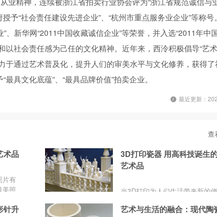
的从业精神，连续被浙江省拍卖行业协会评为“浙江省规范诚信与
府授予“社会责任建设先进企业”、“杭州市重点服务业企业”等称号
业”、新华网“2011中国收藏诚信企业”等荣誉，并入选“2011年中
和以社会责任感为己任的文化精神。近年来，西泠积极倡导“艺
致力于通过艺术普及化，提升人们的审美水平与文化修养，获得了
最具文化底蕴”、“最具品牌价值”拍卖企业。
最近更新：2024
查
艺术品
3D打印瓷器 用高科技诞生
艺术品
照片有
最美照
当3D打印为人们生活带来新的
、火焰
这个高科技也改变着艺术世界。
形针升
艺术与生活的融合：现代陶
众生之
让艺术家们有了更丰富的表现形