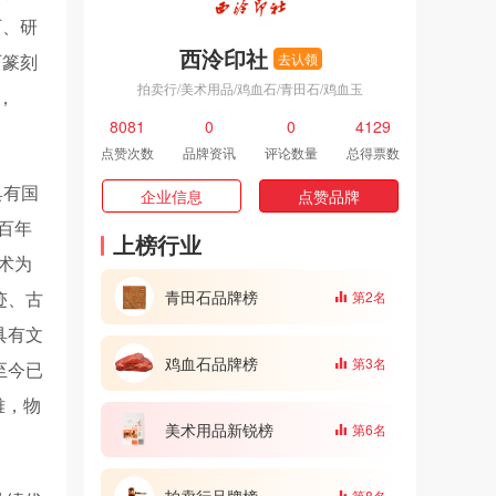
石、研
西泠印社
石篆刻
去认领
拍卖行/美术用品/鸡血石/青田石/鸡血玉
，
8081
0
0
4129
点赞次数
品牌资讯
评论数量
总得票数
具有国
企业信息
点赞品牌
百年
上榜行业
术为
青田石品牌榜
迹、古
第2名
具有文
鸡血石品牌榜
第3名
至今已
雅，物
美术用品新锐榜
第6名
拍卖行品牌榜
第8名