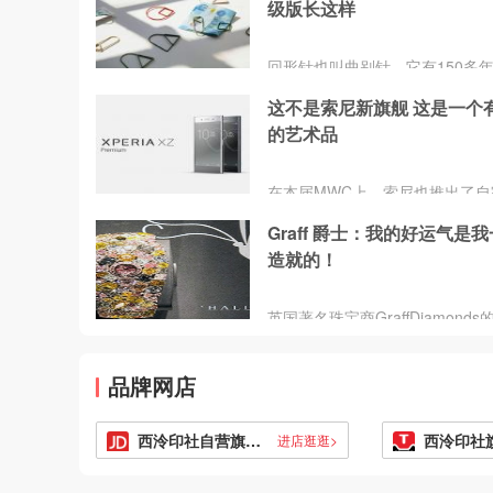
柱、三叶星云、吸血鬼恒星、马
级版长这样
云、麒麟座V838。
回形针也叫曲别针，它有150多
了，样子基本没有任何变化。现
这不是索尼新旗舰 这是一个
师表示非常不理解这一点，为什
的艺术品
有所改变呢？于是成品很快做出
上架销售了。这些看来起漂亮又
回形针被设计师称为“回形针2.0”
在本届MWC上，索尼也推出了自
套由9枚组成，形状各不相同。一
新产品——XperiaXZPremium
小的办公用品变成了别致的艺术
Graff 爵士：我的好运气是
一如往常，非常有艺术感，小编
得再也不那么单纯，夹在纸上反
造就的！
直就是一面镜子。
装饰作用。
英国著名珠宝商GraffDiamonds
人、董事会主席LaurenceGraff
一串光鲜的头衔：世界著名珠宝
品牌网店
石商，亿万富翁、艺术品收藏家
精准的判断力让好东西很难从他
走，Graff称这些艺术品和宝物带
西泠印社自营旗舰店
西泠印社
进店逛逛>
不仅有愉悦和放松，还有对大脑
激。