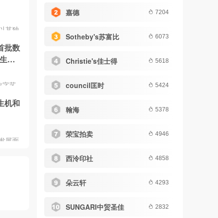
嘉德
7204
以其独
Sotheby's苏富比
6073
，成为
首批数
作品往
生
力。陶
Christie's佳士得
5618
的重要
也是了
数字艺
council匡时
5424
径。随
在“元
场趋势
生机和
包含十二
翰海
投资陶
5378
单价1
现代陶
赠给中国
，更是
荣宝拍卖
4946
育发展基
发展面
坚定文化
随着人
秀文化
西泠印社
4858
升级，
朵云轩
4293
SUNGARI中贸圣佳
2832