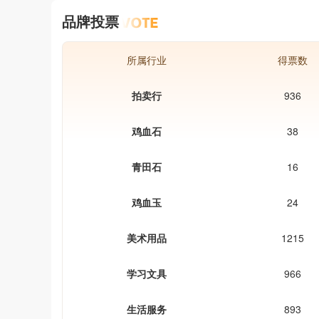
品牌投票
所属行业
得票数
拍卖行
936
鸡血石
38
青田石
16
鸡血玉
24
美术用品
1215
学习文具
966
生活服务
893