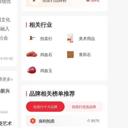
业绩优
。
国文化
相关行业
术融入
社会
拍卖行
美术用品
鸡血石
青田石
-04-02
鸡血玉
看更多>
的新兴
品牌相关榜单推荐
拍卖行十大品牌
拍卖行优选品牌
便利时，
3D打印
保利拍卖
8676
瓷艺术
式，艺