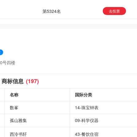
第5324名
去投票
0号四楼
商标信息
(197)
名称
国际分类
数峯
14-珠宝钟表
孤山雅集
09-科学仪器
西泠书轩
43-餐饮住宿