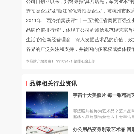
公司自创立以来，始终秉持“真乃居先，诚为业本”
秀拍卖企业”及“浙江省优秀拍卖企业”，被杭州市政
2011年，西泠拍卖获评“‘十一五’浙江省商贸百强企
品牌价值排行榜”，体现了公司的诚信规范经营宗旨
生活”的创新经营理念，深入发掘艺术品的价值，
各界的广泛关注和支持，并被国内多家权威媒体授予“
本品牌介绍页由 PPW109471 整理汇编上传
品牌相关行业资讯
宇宙十大美照片 每一张都是
哪些照片被称为艺术品？艺术品
哪些？品牌网为您盘点十大宇宙
片艺术品：上帝之眼、创生之柱
办公用品变身别致艺术品 回
星云、巨型黑洞、鸢尾花星云、