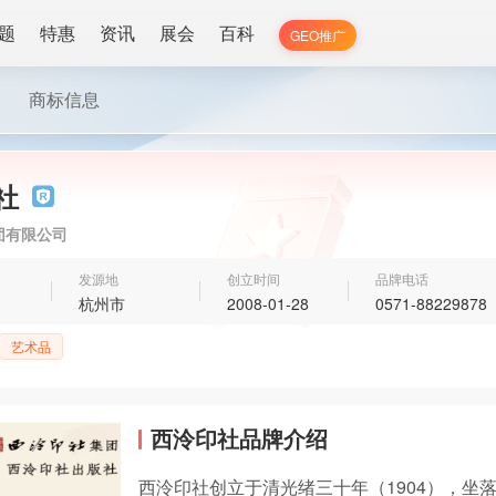
题
特惠
资讯
展会
百科
GEO推广
商标信息
社
团有限公司
发源地
创立时间
品牌电话
杭州市
2008-01-28
0571-88229878
艺术品
西泠印社品牌介绍
西泠印社创立于清光绪三十年（1904），坐