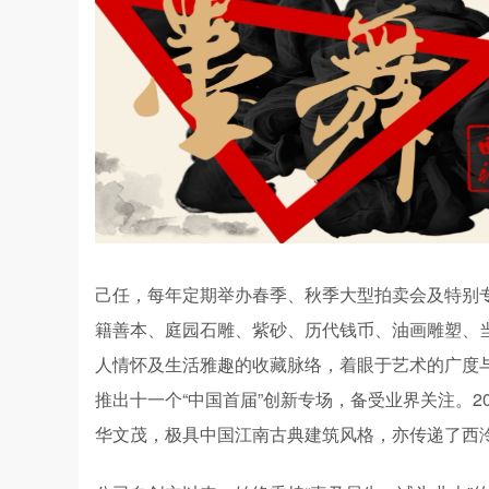
己任，每年定期举办春季、秋季大型拍卖会及特别
籍善本、庭园石雕、紫砂、历代钱币、油画雕塑、
人情怀及生活雅趣的收藏脉络，着眼于艺术的广度
推出十一个“中国首届”创新专场，备受业界关注。
华文茂，极具中国江南古典建筑风格，亦传递了西泠