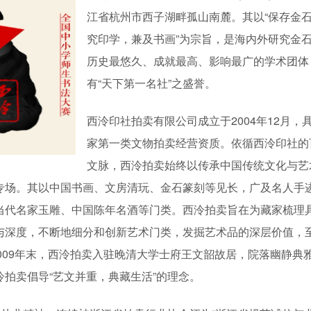
江省杭州市西子湖畔孤山南麓。其以“保存金
究印学，兼及书画”为宗旨，是海内外研究金
历史最悠久、成就最高、影响最广的学术团体
有“天下第一名社”之盛誉。
西泠印社拍卖有限公司成立于2004年12月，
家第一类文物拍卖经营资质。依循西泠印社的
文脉，西泠拍卖始终以传承中国传统文化与艺
专场。其以中国书画、文房清玩、金石篆刻等见长，广及名人手
当代名家玉雕、中国陈年名酒等门类。西泠拍卖旨在为藏家梳理
与深度，不断地细分和创新艺术门类，发掘艺术品的深层价值，
2009年末，西泠拍卖入驻晚清大学士府王文韶故居，院落幽静典
拍卖倡导“艺文并重，典藏生活”的理念。