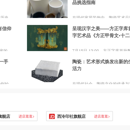
头星
品挑选指南
术品让人耳目一新，但也给...
年历史
在现代家居装饰中，陶瓷艺术品
代设计
特的艺术魅力和丰富的文化内涵
有信仰
呈现汉字之美——方正字库
么不能
了连接艺术与生活的桥梁。这些
字艺术品《方正甲骨文•十二
来并且
往具有更高的艺术价值和收藏潜
别致的
瓷艺术品的工艺与技术是其品质
肖》正式公益发售
。每一
保证。同时，与艺术家直接交流
家的
7月15日 13:00，方正字库首批
件小
解作品创作背景和意图的有效途
，该外形
术品《方正甲骨文·十二生肖》将
品，显
着现代陶瓷艺术的不断发展，市
我一手
陶瓷：艺术形式焕发出新的
觉得简
视觉”艺术网上线开售，该系列
而起到
也在不断变化。这将有助于您在
活力
款样式，每款作品限售5000份，
瓷艺术品时做出更明智的选择。
元/份。本次发售收益将全部捐
瓷艺术品不仅是家居装饰的佳品
光华科技基金会“青少年成长教
的创始
在现代社会，陶瓷文化的传承与
艺术与生活融合的典范。
金”项目，旨在为新一代青少年
爵士有
临着新的机遇和挑战。一方面，
自信，通过科技赋能中华民族优
商、钻
们生活水平的提高和文化消费的
传承。
等等，
对陶瓷艺术品的需求不断增加;
指尖溜
给他的
旗舰店
西泠印社旗舰店
进店逛逛>
进店逛逛>
的刺