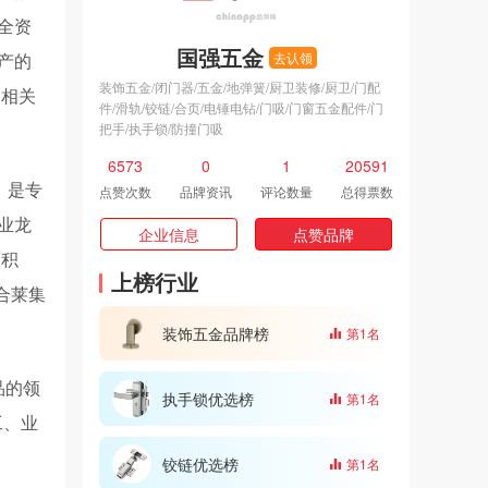
全资
国强五金
产的
去认领
装饰五金/闭门器/五金/地弹簧/厨卫装修/厨卫/门配
，相关
件/滑轨/铰链/合页/电锤电钻/门吸/门窗五金配件/门
把手/执手锁/防撞门吸
6573
0
1
20591
）是专
点赞次数
品牌资讯
评论数量
总得票数
业龙
企业信息
点赞品牌
面积
上榜行业
萨合莱集
装饰五金品牌榜
第1名
品的领
执手锁优选榜
第1名
工、业
铰链优选榜
第1名