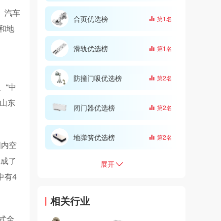
、汽车
合页优选榜
第1名
和地
滑轨优选榜
第1名
防撞门吸优选榜
第2名
、“中
“山东
闭门器优选榜
第2名
地弹簧优选榜
第2名
国内空
完成了
展开
中有4
相关行业
式全