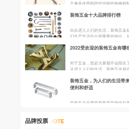
主兼具使用和防护功能的饰物和
统称。看似不起眼的装饰五金也
装饰五金十大品牌排行榜
此。小小的五金，却会影响家具
效果，所以现在的装饰五金不甘
角，而是希望让家具更加美观。
​自从进入人们的生活，装饰五金
量好的装饰五金品牌有哪些呢？
们生产生活中占据重要的地位。
依托大数据技术,综合品牌实力、
的加工工具，到酒具礼器，乃至
量、用户口碑、网友投票等指标
2022受欢迎的装饰五金有哪
备、日常用品，生产生活工具，
了质量好的装饰五金品牌，让大
普及以及发展，伴随着人类社会
择到不错的五金工具。
进步。那么，大家对装饰五金品
对于五金，想必大家都不会陌生
多少呢？今天，小编就给大家说
从进入人们的生活，装饰五金就
五金十大品牌排行榜！
生产生活中占据重要的地位。从
装饰五金，为人们的生活带
加工工具，到酒具礼器，乃至兵
备、日常用品，生产生活工具，
便利和舒适
普及以及发展，伴随着人类社会
进步，那么有哪些好的牌子呢?下
​装饰五金在建筑和家居装饰中起
大家推荐几款很不错的牌子。
或缺的作用。通过合理选择和使
类型的五金产品，不仅可以提升
品牌投票
美观度和实用性，还能延长装修
寿命。