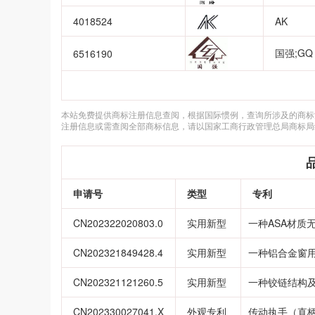
4018524
AK
国强;GQ
6516190
本站免费提供商标注册信息查阅，根据国际惯例，查询所涉及的商标
注册信息或需查阅全部商标信息，请以国家工商行政管理总局商标局
申请号
类型
专利
CN202322020803.0
实用新型
一种ASA材质
CN202321849428.4
实用新型
一种铝合金窗
CN202321121260.5
实用新型
一种铰链结构
CN202330027041.X
外观专利
传动执手（直