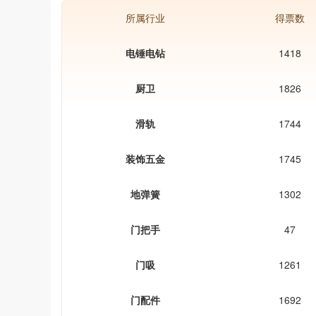
所属行业
得票数
电锤电钻
1418
厨卫
1826
滑轨
1744
装饰五金
1745
地弹簧
1302
门把手
47
门吸
1261
门配件
1692