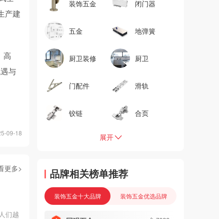
装饰五金
闭门器
生产建
五金
地弹簧
、高
厨卫装修
厨卫
机遇与
门配件
滑轨
铰链
合页
-09-18
展开
看更多>
品牌相关榜单推荐
装饰五金十大品牌
装饰五金优选品牌
人们越