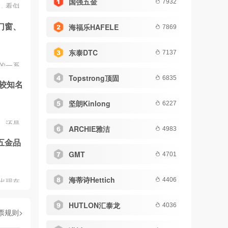
国强五金
7932
，看似
小的五
门窗、
海福乐HAFELE
所以现
7869
是希望
吸、铰
东泰DTC
7137
金都有
的一系
以给家
具备实
Topstrong顶固
6835
较知名
居的整
多，涵
坚朗Kinlong
6227
面。
，还是
ARCHIE雅洁
4983
的五金
五金品
饰五金
GMT
，装饰
4701
编一起
榜吧!
海蒂诗Hettich
出现在
4406
至钥匙
五金饰
HUTLON汇泰龙
4036
票规则>