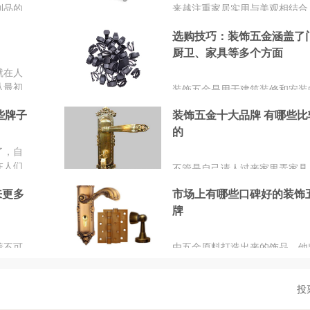
制品的
来越注重家居实用与美观相结合
是如
不起眼的装饰五金也是如此。小
选购技巧：装饰五金涵盖了
的整体
金，却会影响家具的整体效果，
于当配
在的装饰五金不甘于当配角，而
厨卫、家具等多个方面
那么质
让家具更加美观。比如门锁、门
就在人
品牌网
链、浴巾架、衣帽钩等等装饰五
从最初
装饰五金是用于建筑装修和安装
产品销
着不同的设计，趋于个性化，可
兵器装
列金属配件。这些五金产品不仅
评选出
居起到锦上添花的作用。
些牌子
装饰五金十大品牌 有哪些比
金属的
用功能，还能显著提升建筑或家
家都选
的发展
的
体美感和价值。装饰五金种类繁
牌了解
盖了门窗、厨卫、家具等多个方
了，自
说装饰
在人们
不管是自己请人过来家里弄家具
最初的
自己定做了家具的成品，家具中
来更多
市场上有哪些口碑好的装饰
器装
都是不可忽视的部分，现在的装
金属的
牌
逐渐的成为是否好坏的关键因素
的发展
五金有哪些品牌呢?下面就和小
面为
看看装饰五金的十大品牌的排行
着不可
由五金原料打造出来的饰品，他
用不同
生活中各个角落。上至建筑物下
空间的
扣，只要注重没关感，那么就要
投
的使用
品的用武之地。