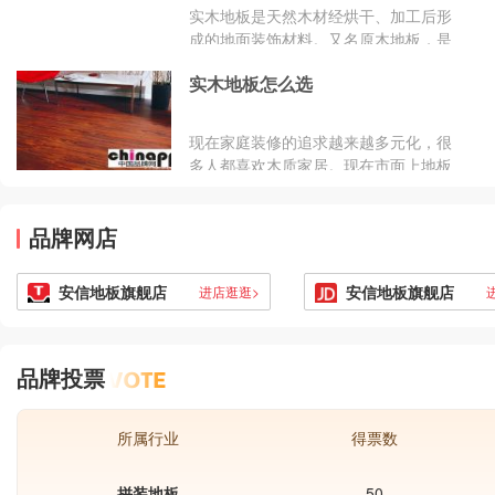
实木地板是天然木材经烘干、加工后形
成的地面装饰材料。又名原木地板，是
用实木直接加工成的地板。实木地板具
实木地板怎么选
有木材自然生长的纹理，是热的不良导
体，能起到冬暖夏凉的作用，脚感舒
适，使用安全的特点，是卧室、客厅、
现在家庭装修的追求越来越多元化，很
书房等地面装修的理想材料。那么实木
多人都喜欢木质家居。现在市面上地板
地板有哪些好牌子呢?品牌网依托大数
品牌多达上千家，价格却差异很大。怎
据技术,综合品牌实力、产品销量、用户
样才能买到称心如意又安全健康的地板
口碑、网友投票等近百项指标评选出了
品牌网店
好品牌呢？下面小编为你备了份十大地
实木地板品牌排行榜，供大家参考选
板价格表，以供你参考。十大地板价格
择。
表大收罗一、橡木仿古地板品牌:安心地
安信地板旗舰店
安信地板旗舰店
进店逛逛>
板价格:469元/平方安心地板应用采用的
是纯实木为材料，浮雕压花仿古工艺，
这款橡木仿实木地板采用的是美国进口
品牌投票
全实木地板，成材速度缓慢
所属行业
得票数
拼装地板
50