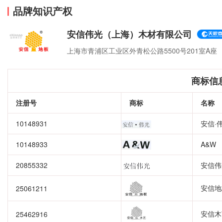
品牌知识产权
安信伟光（上海）木材有限公司
上海市青浦区工业区外青松公路5500号201室A座
商标信
注册号
商标
名称
10148931
安信·
10148933
A&W
20855332
安信伟
安信地
25061211
安信木
25462916