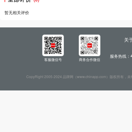
暂无相关评价
关
服务热线：
客服微信号
商务合作微信
CopyRight 2005-2024 品牌网（www.chinapp.com）版