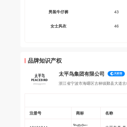
男装牛仔裤
43
女士风衣
46
品牌知识产权
太平鸟集团有限公司
浙江省宁波市海曙区古林镇鄞县大道古
注册号
商标
名称