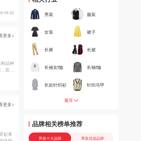
-06-22
男装
服装
女装
裙子
看更多>
长裤
长裙
料和品种
长袖女t恤
长袖t恤
候，应该
！
长款针织衫
针织马甲
展开
看更多>
品牌相关榜单推荐
穿起来
男装十大品牌
男装优选品牌
的休闲