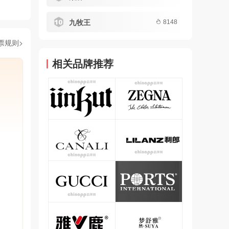
九牧王
8148
票规则>
相关品牌推荐