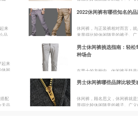
的新流
裤，包含了一切非正式商务、政
2022休闲裤有哪些知名的品
务场合穿着的裤子。现实生...
起来
休闲裤，与正装裤相对而言，就
么品
来显得比较休闲随意的裤子。广
闲裤，包含了一切非正式商务、
男士休闲裤挑选指南：轻松
公务场合穿着的裤子。现实生活
是指以西裤为模板，在面料、版
种场合
比西裤随意和舒适，颜色则更加
穿起来
彩的裤子。2022休闲裤有哪些
的休闲
在男士的衣橱中，休闲裤无疑是
牌？品牌网依托大数据技术,综
务、公
搭且实用的单品之一。常见的休
力、产品销量、用户口碑、网友
男士休闲裤哪些品牌比较受
料包括棉质、亚麻、牛仔布等。
指标评选出了比较知名的休闲裤
版型时，要结合自己的身材特点
家都选择到合适自己的品牌。
量。例如，腿部较为粗壮的男士
裤搭配
休闲裤，顾名思义，休闲裤就是
择宽松版型，以平衡整体比例;
今天品
显得比较休闲随意的裤子。广义
长的男士则可以选择修身版型，
的搭配
裤，包含了一切非正式商务、政
腿部线条的优美。颜色与图案的
务场合穿着的裤子。现实生...
是挑选休闲裤时不可忽视的一环
时，还要根据自己的穿搭风格进
量。