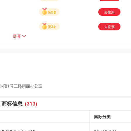
第2名
去投票
第3名
去投票
展开
林段1号三楼南面办公室
商标信息
(313)
国际分类