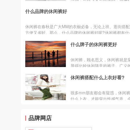
种style?今年的休闲裤又有怎样
什么品牌的休闲裤好
行?小编这就为你解答。...
休闲裤在春秋是广大MM的衣橱必备，无论上班、逛街搭配
方便又省时。那么，什么品牌的休闲裤好呢?休闲裤都有什
牌?下面随小编一起...
什么牌子的休闲裤更好
休闲裤，顾名思义，休闲裤就是
显得比较休闲随意的裤子。广义
裤，包含了一切非正式商务、政
休闲裤搭配什么上衣好看?
务场合穿着的裤子。现实生...
很多mm朋友都会有疑惑，休闲
什么上衣，才能穿出性感气质，
牌网小编为大家推荐几种休闲裤
方式，看看时尚达人是如...
品牌网店