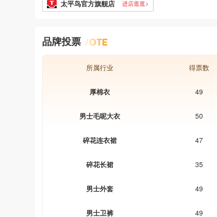
太平鸟官方旗舰店
进店逛逛>
品牌投票
所属行业
得票数
厚棉衣
49
男士毛呢大衣
50
碎花连衣裙
47
碎花长裙
35
男士外套
49
男士卫裤
49