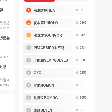
务、公
牌
海澜之家HLA
9911
优衣库UNIQLO
是穿起
9869
义的休
政务、
雅戈尔YOUNGOR
9421
驾驭各
中主要
型方面
PEACEBIRD太平鸟
9334
丰富多
知名的品
最为百
合品牌实
七匹狼SEPTWOLVES
9308
闲裤面
投票等
欢迎
在选择
，让大
GXG
进行考
9259
可以选
穿起来
而腿部修
的休闲
罗蒙ROMON
9211
以展现
务、公
选择也
劲霸K-BOXING
8555
。同
行考
柒牌SEVEN
8319