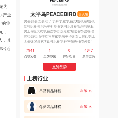
销为
太平鸟PEACEBIRD
+产业
去认领
男装/服装/女装/裙子/长裤/长裙/长袖女t恤/长袖t恤/长
”的业
款针织衫/针织马甲/针织毛衣/针织开衫/轻薄羽绒服/
元，
男士毛呢大衣/长袖连衣裙/超短裙/貂绒毛衣/皮裤/包
臀裙/短裙/百褶裙/吊带裙/男装牛仔裤/女士棉袄/男士
人，其
工装裤/紧身衣/T恤/针织衫/男裤/中短裤/毛衣外套/休
闲裤/高领打底衫/男士九分裤/九分喇叭裤/休闲套装/
推出近
7941
1
0
4847
休闲服/休闲棉衣/休闲卫衣/体恤衫/修身裤/免烫裤/六
分裤/冬装外套/厚棉衣/厚毛衣/毛衣开衫/长袖衬衫/男
点赞次数
品牌资讯
评论数量
总得票数
士棉服/男士毛衣/男士牛仔外套/羊毛大衣/棉服/磨毛
衬衫/空调衫/薄外套/外衣/超短裤/连帽卫衣/套头卫
点赞品牌
衣/棉衣棉袄/女式短裤/毛衣连衣裙/女士休闲裤/背带
裙/短袖连衣裙/碎花裙/秋装连衣裙/针织连衣裙/毛衣
上榜行业
裙/时尚连衣裙/女式风衣/鸭绒羽绒服/直筒男裤/男式
外套/男士外套/休闲男装/男士卫衣/男士卫裤/男士短
吊裆裤品牌榜
第1名
裤/男士羽绒服/男士长袖/男款夏装/女士衬衣/镂空针
织衫/女士毛衣/西装裙/A字裙/一步裙/女式休闲裤/直
筒连衣裙/卫衣裙/休闲女裤/休闲女装/女士风衣/女士
冬裙装品牌榜
外套/男士套装/男士短袖/男士七分裤/打底上衣/秋装/
第1名
连体裤/夏季长裙/商务休闲装/雪纺上衣/韩版毛衣/碎
花长裙/吊带连衣裙/半身短裙/碎花连衣裙/打底连衣