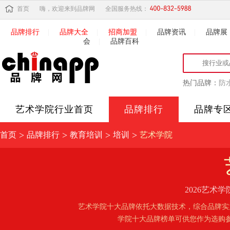
首页
嗨，欢迎来到品牌网
全国服务热线：
品牌排行
|
品牌大全
|
招商加盟
|
品牌资讯
|
品牌展
会
|
品牌百科
热门品牌：
防
艺术学院
行业首页
品牌排行
品牌专
>
>
>
>
首页
品牌排行
教育培训
培训
艺术学院
2026艺
艺术学院十大品牌依托大数据技术，综合品牌实
学院十大品牌榜单可供您作为选购