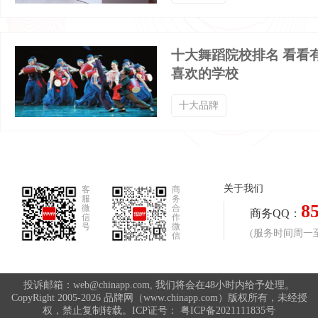
十大舞蹈院校排名 看看
喜欢的学校
十大品牌
关于我们
客
商
服
务
8
微
合
商务QQ：
信
作
号
微
(服务时间周一至周
信
投诉邮箱：web@chinapp.com, 我们将会在48小时内给予处理。
CopyRight 2005-2026 品牌网（www.chinapp.com）版权所有，未经授
权，禁止复制转载。ICP证号：
粤ICP备2021111835号