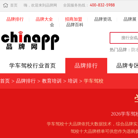
首页
嗨，欢迎来到品牌网
全国服务热线：
品牌排行
|
品牌大全
|
招商加盟
|
品牌资讯
|
品牌展
会
|
品牌百科
热门品牌：
防
学车驾校
行业首页
品牌排行
品牌专
>
>
>
>
首页
品牌排行
教育培训
培训
学车驾校
2026学
学车驾校十大品牌依托大数据技术，综合品牌实
驾校十大品牌榜单可供您作为选购