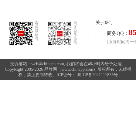
关于我们
客
商
服
务
8
微
合
商务QQ：
信
作
号
微
(服务时间周一至周
信
投诉邮箱：web@chinapp.com, 我们将会在48小时内给予处理。
CopyRight 2005-2026 品牌网（www.chinapp.com）版权所有，未经授
权，禁止复制转载。ICP证号：
粤ICP备2021111835号