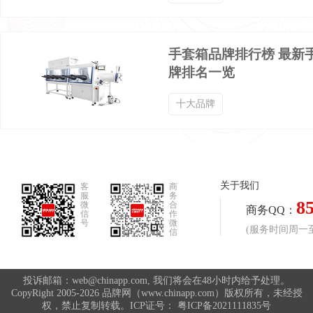
男士九分裤品牌排行榜
九分工装裤品牌排行榜
手套箱品牌排行榜 最新
五分裤品牌排行榜
产后塑身衣品牌排行榜
牌排名一览
十大品牌
中老年棉服品牌排行榜
休闲外套品牌排行榜
休闲棉衣品牌排行榜
休闲衬衣品牌排行榜
关于我们
客
商
服
务
8
微
合
休闲风衣品牌排行榜
休闲西服品牌排行榜
商务QQ：
信
作
号
微
(服务时间周一至周
信
体操服品牌排行榜
保健内裤品牌排行榜
投诉邮箱：web@chinapp.com, 我们将会在48小时内给予处理。
CopyRight 2005-2026 品牌网（www.chinapp.com）版权所有，未经授
权，禁止复制转载。ICP证号：
粤ICP备2021111835号
修身裤品牌排行榜
健美裤品牌排行榜