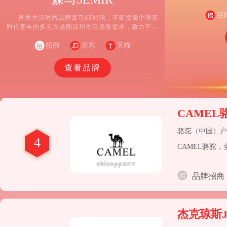
平鸟男装、PEA
LEDiN 乐町、M
招
国民生活时尚品牌森马SEMIR，不断探索中国新
牌
时代青年的多元兴趣圈层和生活场景需求，致力于产
品的开发与革新，提供高品质、多场景的穿搭选择，
传递自信、舒服、时尚的生活方式，以“穿什么 就是什
招商
京东
天猫
么”的品牌精神，满足年轻消费者对穿着体验和生活方
式的双重需求。
查看品牌
CAMEL
骆驼（中国）户
4
CAMEL骆驼
品牌招商
杰克琼斯Ja