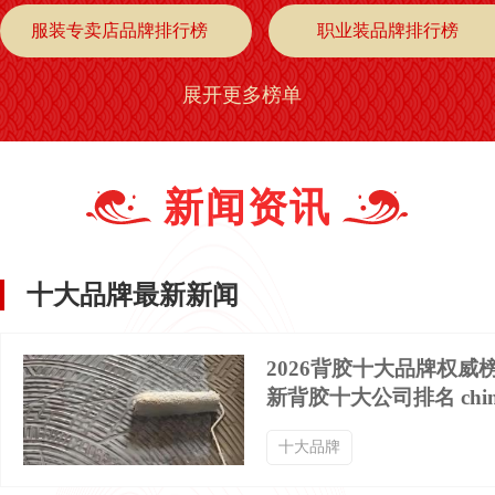
服装专卖店品牌排行榜
职业装品牌排行榜
展开更多榜单
阔腿裤品牌排行榜
秋裤品牌排行榜
棉衣品牌排行榜
九分裤品牌排行榜
新闻资讯
牛仔外套品牌排行榜
小外套品牌排行榜
十大品牌最新新闻
背带裤品牌排行榜
七分裤品牌排行榜
2026背胶十大品牌权威
新背胶十大公司排名 chin
中山装品牌排行榜
晚礼服品牌排行榜
十大品牌