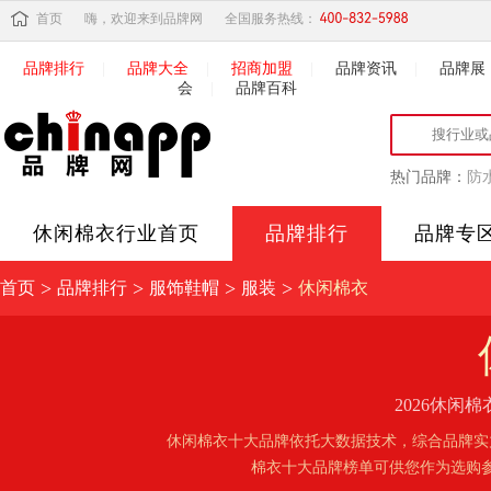
首页
嗨，欢迎来到品牌网
全国服务热线：
品牌排行
|
品牌大全
|
招商加盟
|
品牌资讯
|
品牌展
会
|
品牌百科
热门品牌：
防
休闲棉衣
行业首页
品牌排行
品牌专
>
>
>
>
首页
品牌排行
服饰鞋帽
服装
休闲棉衣
2026休
休闲棉衣十大品牌依托大数据技术，综合品牌实
棉衣十大品牌榜单可供您作为选购