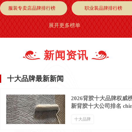
服装专卖店品牌排行榜
职业装品牌排行榜
展开更多榜单
阔腿裤品牌排行榜
秋裤品牌排行榜
棉衣品牌排行榜
九分裤品牌排行榜
新闻资讯
牛仔外套品牌排行榜
小外套品牌排行榜
十大品牌最新新闻
背带裤品牌排行榜
七分裤品牌排行榜
2026背胶十大品牌权威
新背胶十大公司排名 chin
中山装品牌排行榜
晚礼服品牌排行榜
十大品牌