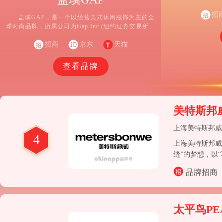
功能性和普适性
在、自信。优衣
招
盖璞GAP，是一个以经营美式休闲服饰为主的全
T 恤、衬衫、
球时尚品牌，所属公司为Gap Inc.(纽约证券交易所代
码：GAP)。1969年，创始人夫妇Don Fisher和Doris
Fisher在美国旧金山开设了第一家售卖牛仔裤和黑胶唱
招商
京东
天猫
片的店铺，自此 GAP 以先锋形象走进大众视野。
查看品牌
美特斯邦
上海美特斯邦威
4
上海美特斯邦威
缝”的梦想，以
品牌招商
太平鸟PE