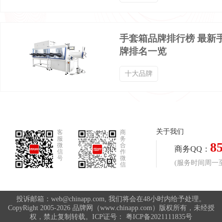
男士九分裤品牌排行榜
九分工装裤品牌排行榜
手套箱品牌排行榜 最新
五分裤品牌排行榜
产后塑身衣品牌排行榜
牌排名一览
十大品牌
中老年棉服品牌排行榜
休闲外套品牌排行榜
休闲棉衣品牌排行榜
休闲衬衣品牌排行榜
关于我们
客
商
服
务
8
微
合
休闲风衣品牌排行榜
休闲西服品牌排行榜
商务QQ：
信
作
号
微
(服务时间周一至周
信
体操服品牌排行榜
保健内裤品牌排行榜
投诉邮箱：web@chinapp.com, 我们将会在48小时内给予处理。
CopyRight 2005-2026 品牌网（www.chinapp.com）版权所有，未经授
权，禁止复制转载。ICP证号：
粤ICP备2021111835号
修身裤品牌排行榜
健美裤品牌排行榜