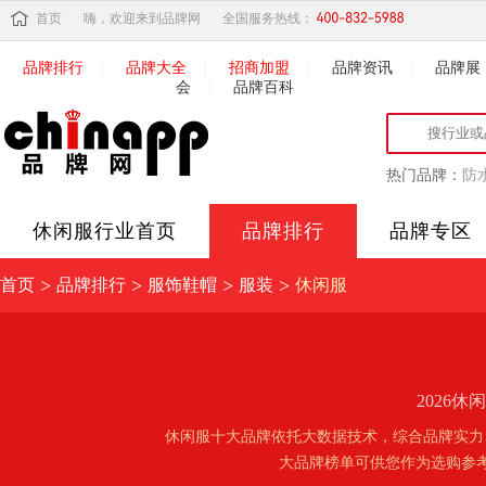
首页
嗨，欢迎来到品牌网
全国服务热线：
品牌排行
|
品牌大全
|
招商加盟
|
品牌资讯
|
品牌展
会
|
品牌百科
热门品牌：
防
休闲服
行业首页
品牌排行
品牌专区
>
>
>
>
首页
品牌排行
服饰鞋帽
服装
休闲服
2026
休闲服十大品牌依托大数据技术，综合品牌实力
大品牌榜单可供您作为选购参