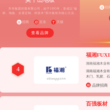
司，胶合板行业
务商。公司以浙
招
升华集团控股有限公司，始于1995年，形成以“板
源，持续稳健对
材、地板、全屋定制、科技木”四大板块为核心主业的
定规模的产业集
现代大型股份制企业，始终秉持“绿色环保，关爱人类
全球采购，到生
健康”的发展理念，以“打造最懂科技的绿色家居领军
招商
京东
天猫
柜、家具、木皮
企业”为战略目标，深耕于家居建材领域，业务已遍及
金、墙纸
全国及部分海外市场。
查看品牌
福湘FUXI
湖南福湘木业有
4
湖南福湘木业有
木门、乳胶、石
术企业、湖南省
品牌招商
百强板材