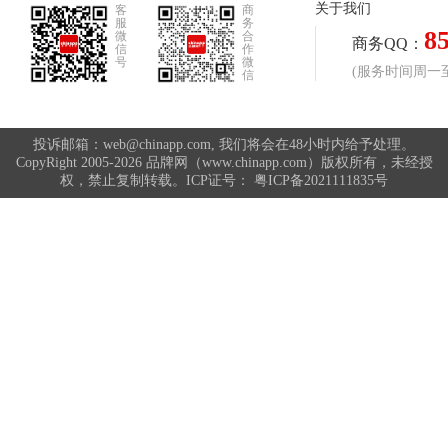
关于我们
客
商
服
务
8
微
合
商务QQ：
信
作
号
微
(服务时间周一至周
信
投诉邮箱：web@chinapp.com, 我们将会在48小时内给予处理。
CopyRight 2005-2026 品牌网（www.chinapp.com）版权所有，未经授
权，禁止复制转载。ICP证号：
粤ICP备2021111835号