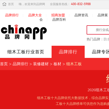
首页
嗨，欢迎来到品牌网
全国服务热线：
品牌排行
|
品牌大全
|
招商加盟
|
品牌资讯
|
品牌展
会
|
品牌百科
热门品牌：
防
细木工板
行业首页
品牌排行
品牌专
>
>
>
>
首页
品牌排行
装修建材
板材
细木工板
2026细
细木工板十大品牌依托大数据技术，综合品牌实
工板十大品牌榜单可供您作为选购