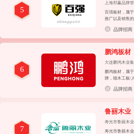
上海邦赢品牌管
5
百强板材，属于
推广以及销售的
腐木、五金系列
品牌招商
括双劲芯、免拆
鹏鸿板材
大连鹏鸿木业集
6
鹏鸿板材，属于
牌，细木工板/
品牌招商
鲁丽木业
寿光市鲁丽木业
7
寿光市鲁丽木业