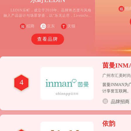
缝”的梦想，以“
招
LEDIN乐町，成立于2010年。品牌将态度与风格
融入产品设计与场景穿搭，以“乐无止尽，LiveinJoy”
为品牌slogan、传递“肆意新生，真我绽放”品牌理念，
鼓励每一位女性肆意探索，展现向乐而生的鲜亮个
招商
京东
天猫
性。品牌打造轻优雅、自由两大风格系列，将少女感
巧妙融合，挖掘女性多元气质，为18-28岁的都会女性
查看品牌
构建乐町独家风格穿搭美学。
茵曼INM
广州市汇美时尚
4
茵曼INMAN
计享誉互联网。
网络服饰零售品
品牌招商
依韵