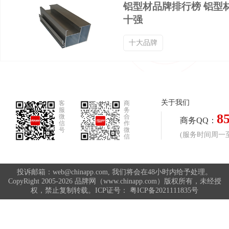
铝型材品牌排行榜 铝型
十强
十大品牌
关于我们
客
商
服
务
8
微
合
商务QQ：
信
作
号
微
(服务时间周一至周
信
投诉邮箱：web@chinapp.com, 我们将会在48小时内给予处理。
CopyRight 2005-2026 品牌网（www.chinapp.com）版权所有，未经授
权，禁止复制转载。ICP证号：
粤ICP备2021111835号