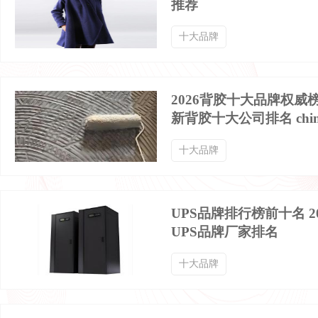
推荐
男士运动裤品牌排行榜
男士速干裤品牌排行榜
十大品牌
男士马甲品牌排行榜
男款夏装品牌排行榜
2026背胶十大品牌权威
新背胶十大公司排名 chin
男士皮裤品牌排行榜
男士冲锋裤品牌排行榜
十大品牌
男士毛呢大衣品牌排行榜
直筒男裤品牌排行榜
UPS品牌排行榜前十名 2
男士皮夹克品牌排行榜
男士家居服品牌排行榜
UPS品牌厂家排名
十大品牌