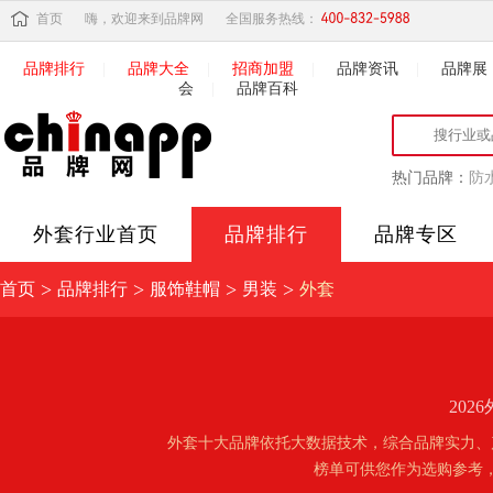
首页
嗨，欢迎来到品牌网
全国服务热线：
品牌排行
|
品牌大全
|
招商加盟
|
品牌资讯
|
品牌展
会
|
品牌百科
热门品牌：
防
外套
行业首页
品牌排行
品牌专区
>
>
>
>
首页
品牌排行
服饰鞋帽
男装
外套
20
外套十大品牌依托大数据技术，综合品牌实力、
榜单可供您作为选购参考