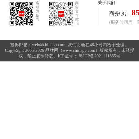
关于我们
客
商
服
务
8
微
合
商务QQ：
信
作
号
微
(服务时间周一至周
信
投诉邮箱：web@chinapp.com, 我们将会在48小时内给予处理。
CopyRight 2005-2026 品牌网（www.chinapp.com）版权所有，未经授
权，禁止复制转载。ICP证号：
粤ICP备2021111835号