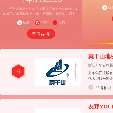
司，胶合板行业
务商。公司以浙
招
千年舟新材科技集团有限公司始创于1999年，集
源，持续稳健对
团主导产品包括细木工板、多层板、生态板、实木切
定规模的产业集
片板、阻燃板、饰面板、集成材、石膏板、地板、木
全球采购，到生
门、衣柜、橱柜、桑拿房、基元材料等，产品集设计
招商
京东
天猫
柜、家具、木皮
研发、生产制造、全球销售与售后服务为一体。旗下
金、墙纸
拥有13家子公司，业务范围覆盖基础建材、成品家
查看品牌
居、全屋定制产业。
莫干山地
浙江升华云峰新
4
升华集团控股有
代大型股份制企
业”为战略目标
品牌招商
友邦YOU