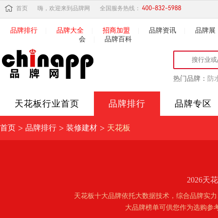
首页
嗨，欢迎来到品牌网
全国服务热线：
品牌排行
|
品牌大全
|
招商加盟
|
品牌资讯
|
品牌展
会
|
品牌百科
热门品牌：
防
天花板
行业首页
品牌排行
品牌专区
>
>
>
首页
品牌排行
装修建材
天花板
2026
天花板十大品牌依托大数据技术，综合品牌实力
大品牌榜单可供您作为选购参