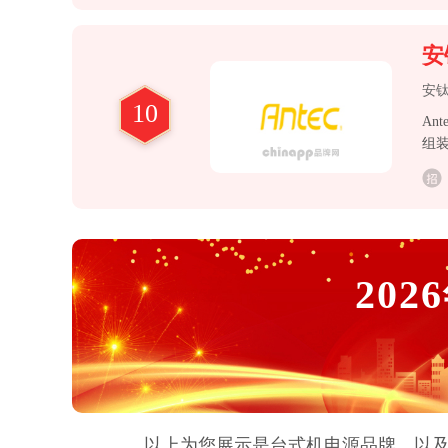
安
安
10
An
组装
同
2026
以上为您展示是
台式机电源
品牌，以