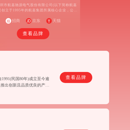
圳市航嘉驰源电气股份有限公司(以下简称航嘉
是创立于1995年的航嘉集团所属核心企业，公司
涵盖计算机、数据中心、消费电子、工业自动
新能源等所需的电源、适配器、充电器、智能电
招商
京东
天猫
散热器、精密组件以及逆变器、储能等，同时拥
大的五金结构件、注塑件、线材、变压器、SMT
查看品牌
等的配套能力和OEM整机组装、测试能力。
查看品牌
91(民国80年)成立至今逾
上推出创新且品质优良的产