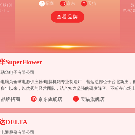
海韵深耕PC源供应器生产领域，成为该市场设计与制
招商
京东
天猫
长城)创
深
造环节的潮流引领者之一。除专注于高品质、高性能
和引领
电气)
PC 电源供应器外，该公司还拓展布局了其他PC相关
电子)计
产品
查看品牌
产品领域。
上市，股
化、
子原所属
工、
有强
SuperFlower
莞劲华电子有限公司
电脑为全球电源供应器/电脑机箱专业制造厂，营运总部位于台北新庄，自19
十多年以来，以优秀的经营团队，结合实力坚强的研发阵容、不断在市场
，在激烈的市场竞争中，佔有一席之地，并持续稳定成长。
品牌招商
京东旗舰店
天猫旗舰店
达DELTA
达电通股份有限公司