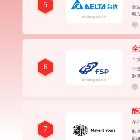
5
台达
电力
全
全
6
全
源
酷
深
7
酷冷
Ma