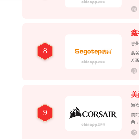
物
鑫谷
惠
8
鑫
方
行
美
海
9
美商
商