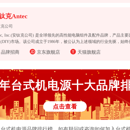
钛克Antec
钛克公司
tec, Inc.(安钛克公司) 是全球领先的高性能电脑组件及配件品牌，产品
(DIY)市场。该公司成立于1986年，被公认为上述领域的行业先驱，始
时也是高效、静音且可靠产品的国际供应商。
品牌招商
京东旗舰店
天猫旗舰店
年
台式机电源
十大品牌
点击查看
及
台式机电源
品牌排行榜。如有疑问或咨询如何加入
台式