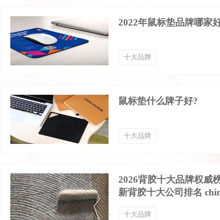
键盘膜品牌排行榜
键帽品牌排行榜
2022年鼠标垫品牌哪家
有线鼠标品牌排行榜
游戏显示器品牌排行榜
十大品牌
电竞鼠标品牌排行榜
电脑音响品牌排行榜
鼠标垫什么牌子好?
便携式硬盘品牌排行榜
LCD拼接屏品牌排行榜
十大品牌
人体工程学鼠标品牌排行榜
固态驱动器品牌排行榜
2026背胶十大品牌权威
蓝牙适配器品牌排行榜
新背胶十大公司排名 chin
十大品牌