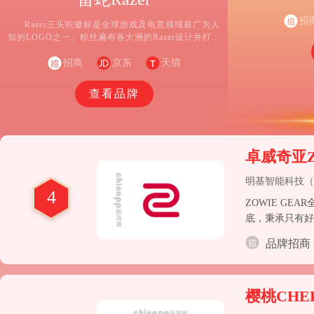
体、视频和计算
品牌包括罗技、罗技 
招
Razer三头蛇徽标是全球游戏及电竞领域最广为人
Ears、Jaybird、
知的LOGO之一。粉丝遍布各大洲的Razer设计并打造
了全球最大的专为玩家提供硬件、软件和服务的一体
化生态系统。 屡获殊荣的Razer硬件产品包括高性能游
招商
京东
天猫
戏外设及Razer Blade灵刃系列游戏笔记本电脑。
查看品牌
卓威奇亚Z
明基智能科技（
4
ZOWIE GE
底，秉承只有好
品牌招商
樱桃CHE