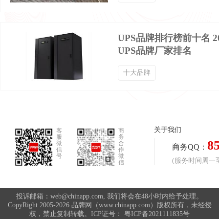
UPS品牌排行榜前十名 2
UPS品牌厂家排名
十大品牌
关于我们
客
商
服
务
8
微
合
商务QQ：
信
作
号
微
(服务时间周一至周
信
投诉邮箱：web@chinapp.com, 我们将会在48小时内给予处理。
CopyRight 2005-2026 品牌网（www.chinapp.com）版权所有，未经授
权，禁止复制转载。ICP证号：
粤ICP备2021111835号