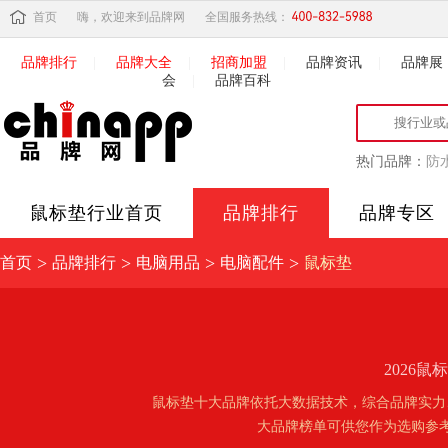
首页
嗨，欢迎来到品牌网
全国服务热线：
品牌排行
|
品牌大全
|
招商加盟
|
品牌资讯
|
品牌展
会
|
品牌百科
热门品牌：
防
鼠标垫
行业首页
品牌排行
品牌专区
>
>
>
>
首页
品牌排行
电脑用品
电脑配件
鼠标垫
2026
鼠标垫十大品牌依托大数据技术，综合品牌实力
大品牌榜单可供您作为选购参