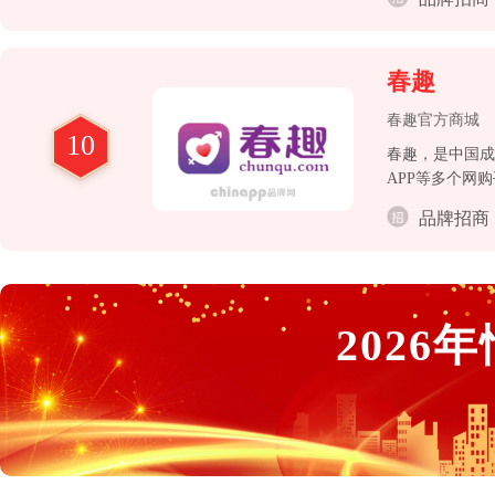
春趣
春趣官方商城
10
春趣，是中国成
APP等多个网
产销多达二千四
品牌招商
国、美国、加拿
2026
年