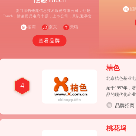
品，包括男性用
招
以
厦门海豹他趣信息技术股份有限公司，他趣
Touch，情趣用品电商十强，上市公司，其以避孕套为
主打品类，知名垂直情趣电商和两性交流社区，专业
从事移动APP研发与运营移动电商的企业厦门海豹信
招商
京东
天猫
息技术股份有限公司，是一家移动互联网公司，公司
2012年4月成立，是专业从事移动APP研发与运营移动
查看品牌
电商的创新型企业
桔色
北京桔色基业电
4
始于1997年
品的现代化企业桔
内一家成人用品
品牌招商
性健康情趣用品
桃花坞