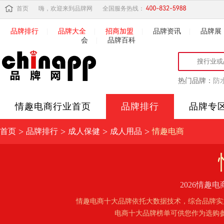
首页
嗨，欢迎来到品牌网
全国服务热线：
品牌排行
|
品牌大全
|
招商加盟
|
品牌资讯
|
品牌展
会
|
品牌百科
热门品牌：
防
情趣电商
行业首页
品牌排行
品牌专
>
>
>
>
首页
品牌排行
成人保健
成人用品
情趣电商
2026情
情趣电商十大品牌依托大数据技术，综合品牌实
电商十大品牌榜单可供您作为选购