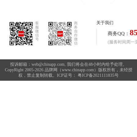
关于我们
客
商
服
务
8
微
合
商务QQ：
信
作
号
微
(服务时间周一至周
信
投诉邮箱：web@chinapp.com, 我们将会在48小时内给予处理。
CopyRight 2005-2026 品牌网（www.chinapp.com）版权所有，未经授
权，禁止复制转载。ICP证号：
粤ICP备2021111835号