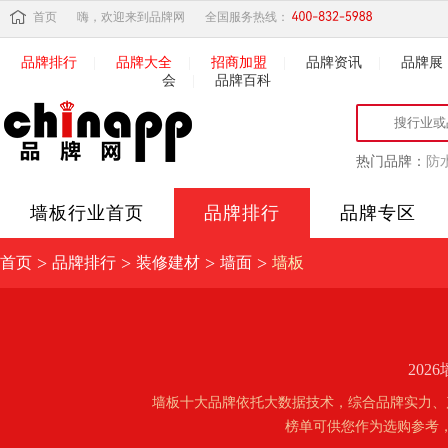
首页
嗨，欢迎来到品牌网
全国服务热线：
品牌排行
|
品牌大全
|
招商加盟
|
品牌资讯
|
品牌展
会
|
品牌百科
热门品牌：
防
墙板
行业首页
品牌排行
品牌专区
>
>
>
>
首页
品牌排行
装修建材
墙面
墙板
20
墙板十大品牌依托大数据技术，综合品牌实力、
榜单可供您作为选购参考