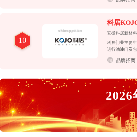
科居KOJ
安徽科居新材料
10
科居门业主要生
进行油漆门及包
型地产精装修配
品牌招商
2026