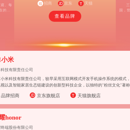
招商
造商
京东
天猫
家庭、每
三
在的联
国，世
提和基
航空/
查看品牌
让智能无
台而变得
，让消费
等全场
I小米
米科技有限责任公司
京小米科技有限责任公司，较早采用互联网模式开发手机操作系统的模式
电视以及智能家居生态链建设的创新型科技企业，以独特的"粉丝文化"著
品牌招商
京东旗舰店
天猫旗舰店
耀honor
耀终端股份有限公司