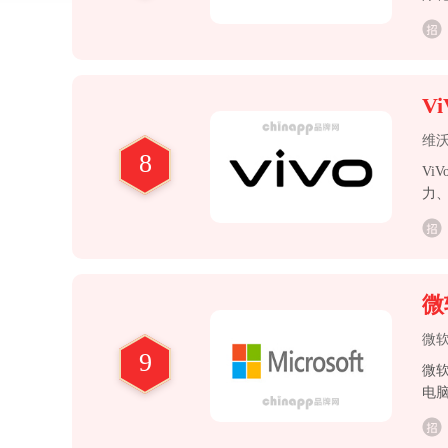
遇
飞
二
Vi
维
8
Vi
力
求
微软
微
9
微软
电脑
代。