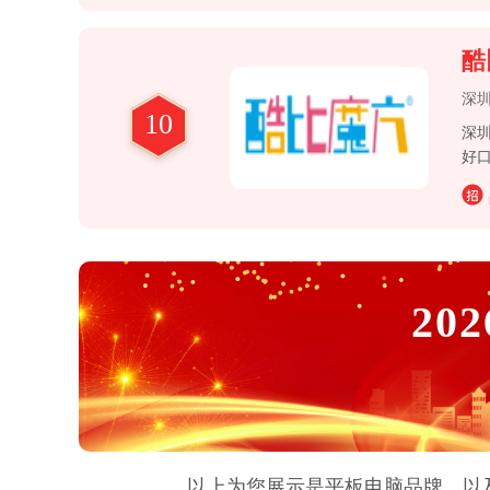
酷
深
10
深
好
202
以上为您展示是
平板电脑
品牌，以