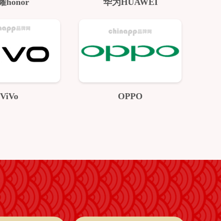
耀honor
华为HUAWEI
ViVo
OPPO