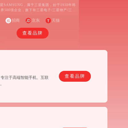
星SAMSUNG，属于三星集团，始于1938年韩
界500强企业，旗下有三星电子/三星物产/三星
三星人寿保险等子公司，涉及电子/金融/机械/化
学等众多领域的大型跨国公司。
招商
京东
天猫
查看品牌
查看品牌
，专注于高端智能手机、互联
称。