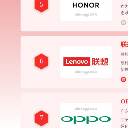
5
作
态
生
联
联
6
联
新
型
O
广
7
OP
际化