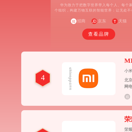
华为致力于把数字世界带入每个人、每个
个组织，构建万物互联的智能世界：让无处不
接，成为人人平等的权利，成为智能世界的前
础;为世界提供多样性算力，让云无处不在，
招商
京东
天猫
所不及;所有的行业和组织，因强大的数字平
敏捷、高效、生机勃勃;通过AI重新定义体验
查看品牌
者在家居、出行、办公、影音娱乐、运动健康
景获得极致的个性化智慧体验。
M
小
4
北
网
荣
荣