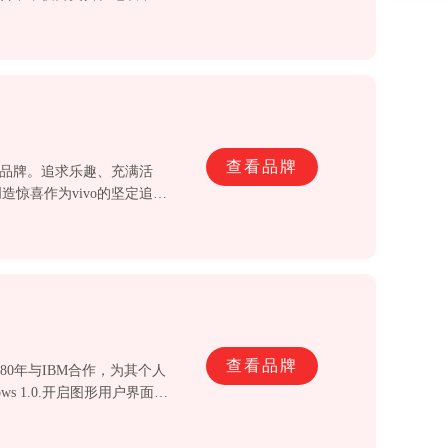
雅学生气的装束，再加上满天
演了一出韩剧。在央视一、
查看品牌
化品牌。追求乐趣、充满活
惊喜作为vivo的坚定追
查看品牌
1980年与IBM合作，为其个人
ws 1.0.开启图形用户界面时
流，同时进入游戏、互联网等领域。