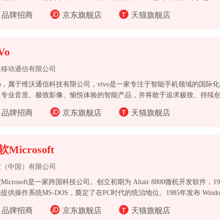
，暗藏情愫，在妙曼音乐中展开一段罗曼蒂克的联想。抒情的流行乐、优
品牌招商
京东旗舰店
天猫旗舰店
舞的粉红花瓣、青树和一对璧人，这条广告几乎在短短的十几秒给我们上
、三套的黄金时间播出、一时间海量广告铺天盖地席卷而来。
Vo
沃移动通信有限公司
Vo，属于维沃通信科技有限公司，vivo是一家专注于智能手机领域的国际
、专业音质、极致影像、愉悦体验的智能产品，并将敢于追求极致、持续创造
。
品牌招商
京东旗舰店
天猫旗舰店
Microsoft
软（中国）有限公司
Microsoft是一家跨国科技公司。创立初期为 Altair 8800微机开发软件，
提供操作系统MS-DOS，奠定了在PC时代的统治地位。1985年发布 Windo
20世纪90年代到21世纪初，Windows和Office系列软件成为全球主
品牌招商
京东旗舰店
天猫旗舰店