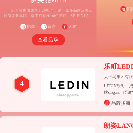
平鸟男装、PEA
LEDiN 乐町、M
招
伊芙丽集团成立于2001年，是一家多品牌泛生活
牌
时尚零售集团，旗下拥有eifini伊芙丽、SEIFINI诗凡
黎等品牌。eifini伊芙丽创立于2001年，以“优雅、自
信、自然”作为品牌的DNA，以“26-40+都市白领”为核
招商
京东
天猫
心客群，在生活中自然而然展现出优雅气息。eifini伊
芙丽以“优雅、自信、自然”作为品牌的DNA，呈现“优
查看品牌
雅，精致通勤”的品牌形象。
乐町LED
太平鸟集团有限
4
LEDIN乐町，
牌slogan
牌打造轻优雅、
品牌招商
町独家风格穿搭
朗姿LAN