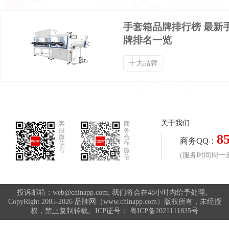
手套箱品牌排行榜 最新
五分裤品牌排行榜
产后塑身衣品牌排行榜
牌排名一览
十大品牌
中老年棉服品牌排行榜
休闲外套品牌排行榜
休闲棉衣品牌排行榜
休闲衬衣品牌排行榜
关于我们
客
商
服
务
8
微
合
休闲风衣品牌排行榜
休闲西服品牌排行榜
商务QQ：
信
作
号
微
(服务时间周一至周
信
体操服品牌排行榜
保健内裤品牌排行榜
投诉邮箱：web@chinapp.com, 我们将会在48小时内给予处理。
CopyRight 2005-2026 品牌网（www.chinapp.com）版权所有，未经授
权，禁止复制转载。ICP证号：
粤ICP备2021111835号
修身裤品牌排行榜
健美裤品牌排行榜