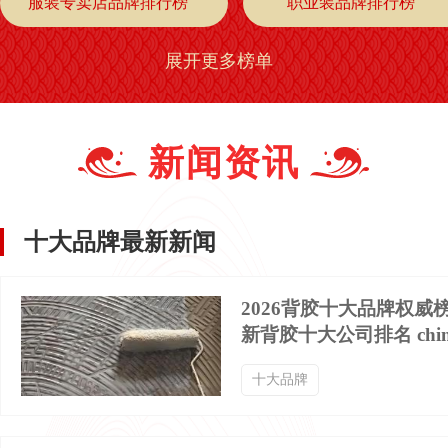
服装专卖店品牌排行榜
职业装品牌排行榜
展开更多榜单
阔腿裤品牌排行榜
秋裤品牌排行榜
棉衣品牌排行榜
九分裤品牌排行榜
新闻资讯
牛仔外套品牌排行榜
小外套品牌排行榜
十大品牌最新新闻
背带裤品牌排行榜
七分裤品牌排行榜
2026背胶十大品牌权威
新背胶十大公司排名 chin
中山装品牌排行榜
晚礼服品牌排行榜
十大品牌
迷彩服品牌排行榜
球衣品牌排行榜