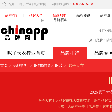
首页
嗨，欢迎来到品牌网
全国服务热线：
品牌排行
|
品牌大全
|
招商加盟
|
品牌资讯
|
品牌展
会
|
品牌百科
热门品牌：
防
呢子大衣
行业首页
品牌排行
品牌专
>
>
>
>
首页
品牌排行
服饰鞋帽
服装
呢子大衣
2026呢
呢子大衣十大品牌依托大数据技术，综合品牌实
大衣十大品牌榜单可供您作为选购