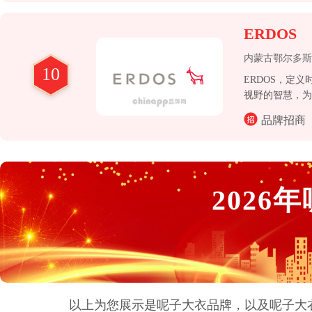
ERDOS
内蒙古鄂尔多斯
10
ERDOS，定
视野的智慧，为
计留下自然的注
品牌招商
种可能。
2026
年
以上为您展示是
呢子大衣
品牌，以及
呢子大