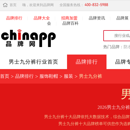
首页
嗨，欢迎来到品牌网
全国服务热线：
品牌排行
|
品牌大全
|
招商加盟
|
品牌资讯
|
品牌展
会
|
品牌百科
热门品牌：
防
男士九分裤
行业首页
品牌排行
品牌
>
>
>
>
首页
品牌排行
服饰鞋帽
服装
男士九分裤
2026男士九
男士九分裤十大品牌依托大数据技术，综合品牌
男士九分裤十大品牌榜单可供您作为选