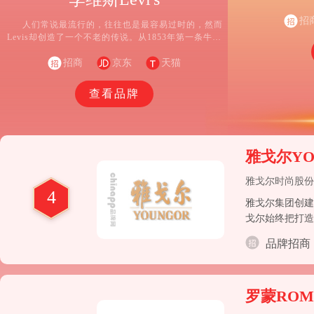
功能性和普适性
在、自信。优衣
招
人们常说最流行的，往往也是最容易过时的，然而
T 恤、衬衫、
Levis却创造了一个不老的传说。从1853年第一条牛仔
裤诞生算起，世界经历了150年的动荡，Levis则演绎
了150年的牛王神话。随着牛仔裤成为全世界的时尚标
招商
京东
天猫
识，随着牛仔文化的演变，Levis保持着原创的精神和
勇气，仍然被公认为世界知名牛仔品牌。
查看品牌
雅戈尔YO
雅戈尔时尚股份
4
雅戈尔集团创建
戈尔始终把打造
饰的行业龙头地
品牌招商
类连续25年获
罗蒙ROM