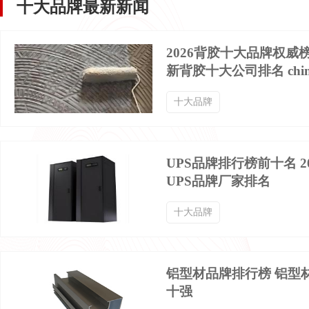
十大品牌最新新闻
背带裤品牌排行榜
七分裤品牌排行榜
2026背胶十大品牌权威
新背胶十大公司排名 chin
中山装品牌排行榜
晚礼服品牌排行榜
十大品牌
迷彩服品牌排行榜
球衣品牌排行榜
UPS品牌排行榜前十名 2
UPS品牌厂家排名
棉袜品牌排行榜
西服定制品牌排行榜
十大品牌
齐腰襦裙品牌排行榜
冰丝T恤品牌排行榜
铝型材品牌排行榜 铝型
十强
服装服饰品牌排行榜
鹅绒羽绒服品牌排行榜