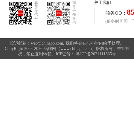
关于我们
客
商
服
务
8
微
合
休闲风衣品牌排行榜
休闲西服品牌排行榜
商务QQ：
信
作
号
微
(服务时间周一至周
信
体操服品牌排行榜
保健内裤品牌排行榜
投诉邮箱：web@chinapp.com, 我们将会在48小时内给予处理。
CopyRight 2005-2026 品牌网（www.chinapp.com）版权所有，未经授
权，禁止复制转载。ICP证号：
粤ICP备2021111835号
修身裤品牌排行榜
健美裤品牌排行榜
儿童短裤品牌排行榜
儿童秋衣裤品牌排行榜
韩版毛衣品牌排行榜
韩版春装品牌排行榜
免烫裤品牌排行榜
韩版卫衣品牌排行榜