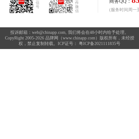
8
亚麻拖鞋品牌排行榜
马靴品牌排行榜
商务QQ：
信
作
号
微
(服务时间周一至周
信
休闲女鞋品牌排行榜
休闲帆布鞋品牌排行榜
投诉邮箱：web@chinapp.com, 我们将会在48小时内给予处理。
CopyRight 2005-2026 品牌网（www.chinapp.com）版权所有，未经授
权，禁止复制转载。ICP证号：
粤ICP备2021111835号
低跟鞋品牌排行榜
低跟凉鞋品牌排行榜
儿童棉靴品牌排行榜
儿童跑鞋品牌排行榜
韩版休闲鞋品牌排行榜
公主鞋品牌排行榜
冬季棉鞋品牌排行榜
凉拖鞋品牌排行榜
单靴品牌排行榜
卡通拖鞋品牌排行榜