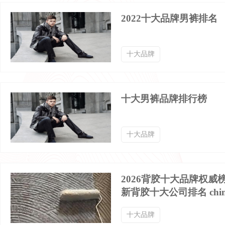
拖鞋品牌排行榜
女鞋品牌排行榜
2022十大品牌男裤排名
单鞋品牌排行榜
凉鞋品牌排行榜
十大品牌
跑步鞋品牌排行榜
绣花鞋品牌排行榜
十大男裤品牌排行榜
洞洞鞋品牌排行榜
正装皮鞋品牌排行榜
十大品牌
慢跑鞋品牌排行榜
羽毛球鞋品牌排行榜
2026背胶十大品牌权威
新背胶十大公司排名 chin
短靴品牌排行榜
家居拖鞋品牌排行榜
十大品牌