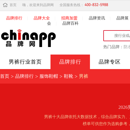
首页
嗨，欢迎来到品牌网
全国服务热线：
品牌排行
|
品牌大全
|
招商加盟
|
品牌资讯
|
品牌展
会
|
品牌百科
热门品牌：
防
男裤
行业首页
品牌排行
品牌专区
>
>
>
>
首页
品牌排行
服饰鞋帽
鞋靴
男裤
20
男裤十大品牌依托大数据技术，综合品牌实力、
榜单可供您作为选购参考