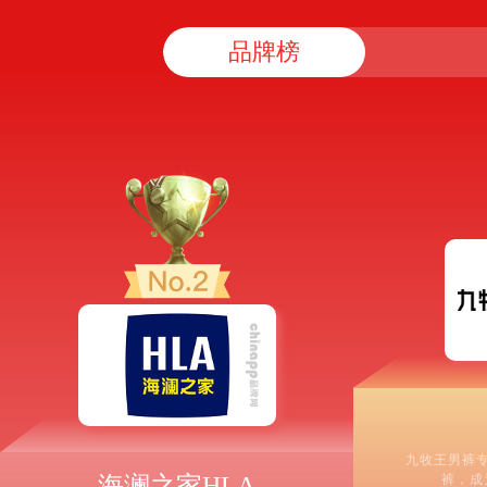
品牌榜
九牧王男裤
海澜之家HLA
裤，成